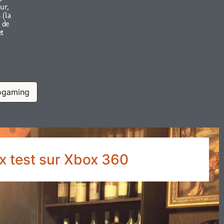
ur,
 (la
 de
et
ogaming
eux test sur Xbox 360