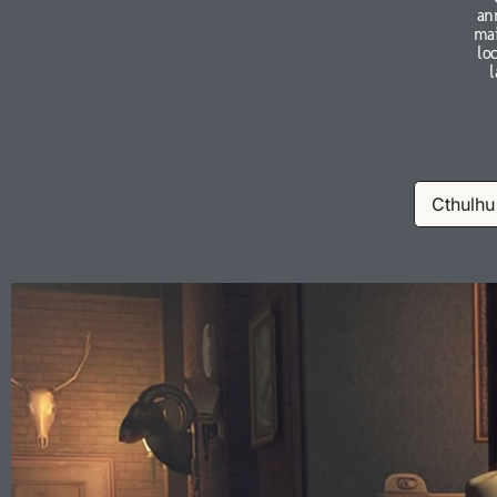
an
mai
lo
l
Cthulhu