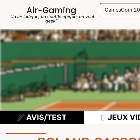
Air-Gaming
GamesCom 20
"Un air ludique, un souffle épique, un vent
geek"
AVIS/TEST
JEUX VI