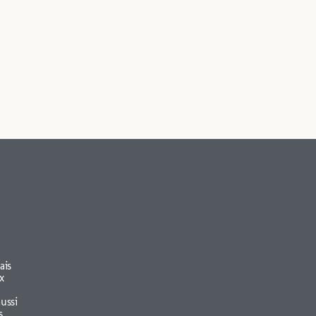
ais
x
aussi
s