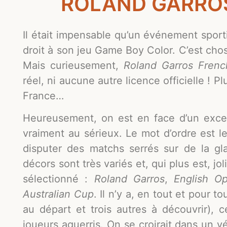
ROLAND GARRO
Il était impensable qu’un événement sporti
droit à son jeu Game Boy Color. C’est chos
Mais curieusement,
Roland Garros Fren
réel, ni aucune autre licence officielle ! P
France…
Heureusement, on est en face d’un excel
vraiment au sérieux. Le mot d’ordre est l
disputer des matchs serrés sur de la g
décors sont très variés et, qui plus est, jo
sélectionné :
Roland Garros
,
English O
Australian Cup
. Il n’y a, en tout et pour t
au départ et trois autres à découvrir), 
joueurs aguerris. On se croirait dans un v