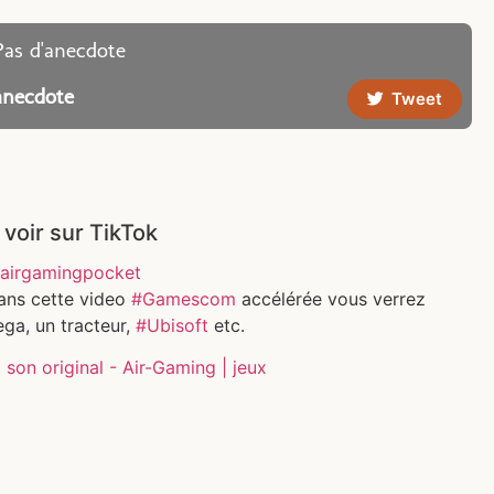
Pas d'anecdote
anecdote
Tweet
 voir sur TikTok
airgamingpocket
ans cette video
#Gamescom
accélérée vous verrez
ga, un tracteur,
#Ubisoft
etc.
son original - Air-Gaming | jeux