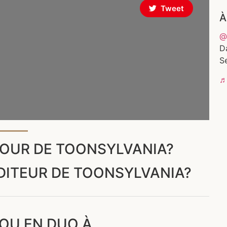
Tweet
À
@
D
Se
♬ 
TOUR DE TOONSYLVANIA?
ÉDITEUR DE TOONSYLVANIA?
 OU EN DUO À