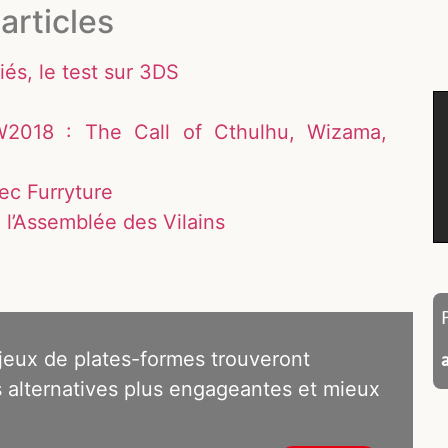
articles
iés, le test sur 3DS
2018 : The Call of Cthulhu, Wizama,
ec Furryture
 l’Assemblée des Vilains
jeux de plates-formes trouveront
 alternatives plus engageantes et mieux