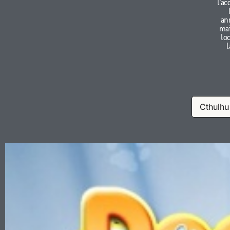
l'ac
an
mai
lo
l
Cthulhu