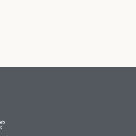
ais
x