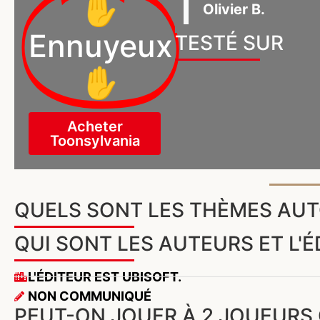
✋
Olivier B.
Ennuyeux
TESTÉ SUR
✋
Acheter
Toonsylvania
QUELS SONT LES THÈMES AU
QUI SONT LES AUTEURS ET L'
L'ÉDITEUR EST UBISOFT.
NON COMMUNIQUÉ
PEUT-ON JOUER À 2 JOUEURS