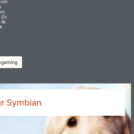
aussi
s
ur,
 (la
 de
et
ogaming
sur Symbian