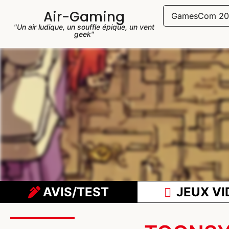
Air-Gaming
GamesCom 20
"Un air ludique, un souffle épique, un vent
geek"
AVIS/TEST
JEUX VI