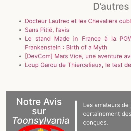
D’autres 
Docteur Lautrec et les Chevaliers oubl
Sans Pitié, l’avis
Le stand Made in France à la PGW
Frankenstein : Birth of a Myth
[DevCom] Mars Vice, une aventure av
Loup Garou de Thiercelieux, le test de
Notre Avis
Les amateurs de 
sur
certainement des
Toonsylvania
conçues.