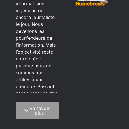
informaticien,
ingénieur, ou
encore journaliste
le jour. Nous
devenons les
pourfendeurs de
l’information. Mais
l’objectivité reste
notre crédo,
puisque nous ne
sommes pas
affiliés à une
crèmerie. Passant
sans vergogne d’un
éditeur à l’autre.
En savoir
C’est quoi notre
plus
méthode?