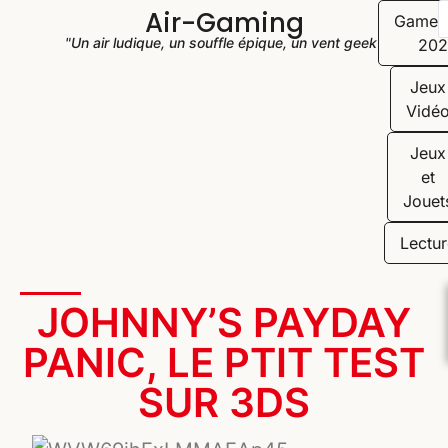
Air-Gaming
Game
"Un air ludique, un souffle épique, un vent geek"
202
Jeux
Vidé
Jeux
et
Jouet
Lectur
JOHNNY’S PAYDAY
PANIC, LE PTIT TEST
SUR 3DS