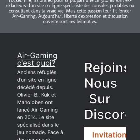
Pocket. Pire, ils ont eu pour la plupart une GP32... Ils sont ex-
rédacteurs d'un site en ligne spécialiste des consoles portables ou
consultant dans la vraie vie. Mais cette passion leur fit fonder
Air-Gaming. Aujourd'hui, liberté d'expression et discussion
ouverte sont ses leitmotivs.
Air-Gaming
c'est quoi?
Rejoins
Anciens réfugiés
Nous
d’un site en ligne
décédé depuis.
Sur
Olivier-B., Kuk et
Manoloben ont
Discord
lancé Air-Gaming
en 2014. Le site
spécialisé dans le
jeu nomade. Face à
Invitation
des canons du