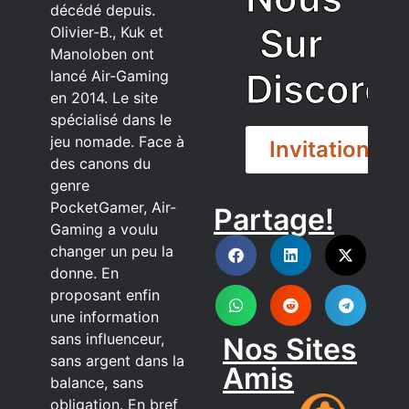
décédé depuis.
Sur
Olivier-B., Kuk et
Manoloben ont
Discord
lancé Air-Gaming
en 2014. Le site
spécialisé dans le
jeu nomade. Face à
Invitation
des canons du
genre
PocketGamer, Air-
Partage!
DISCORD
Gaming a voulu
changer un peu la
donne. En
proposant enfin
une information
sans influenceur,
Nos Sites
sans argent dans la
Amis
balance, sans
obligation. En bref