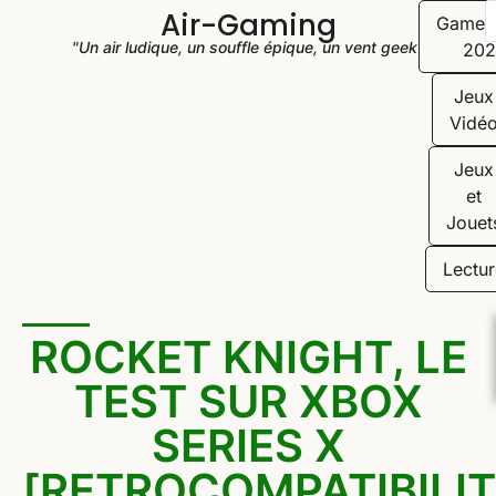
Air-Gaming
Game
"Un air ludique, un souffle épique, un vent geek"
202
Jeux
Vidé
Jeux
et
Jouet
Lectur
ROCKET KNIGHT, LE
TEST SUR XBOX
SERIES X
[RETROCOMPATIBILIT