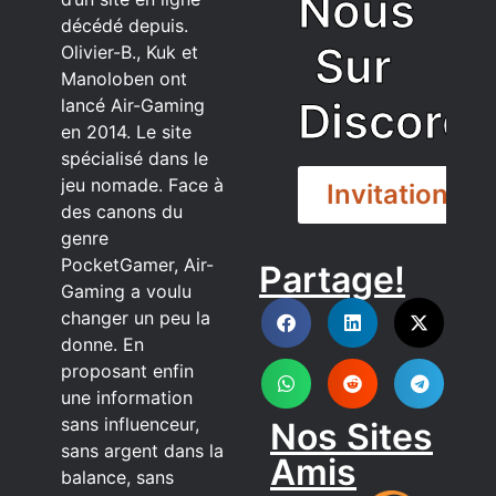
Nous
décédé depuis.
Sur
Olivier-B., Kuk et
Manoloben ont
Discord
lancé Air-Gaming
en 2014. Le site
spécialisé dans le
jeu nomade. Face à
Invitation
des canons du
genre
PocketGamer, Air-
Partage!
DISCORD
Gaming a voulu
changer un peu la
donne. En
proposant enfin
une information
sans influenceur,
Nos Sites
sans argent dans la
Amis
balance, sans