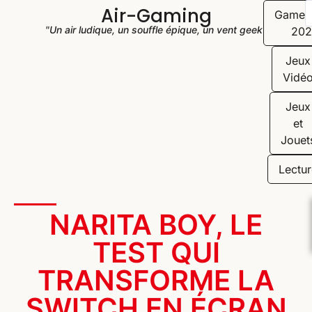
Air-Gaming
Game
"Un air ludique, un souffle épique, un vent geek"
202
Jeux
Vidé
Jeux
et
Jouet
Lectur
NARITA BOY, LE
TEST QUI
TRANSFORME LA
SWITCH EN ÉCRAN