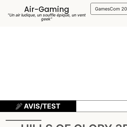
Air-Gaming
GamesCom 20
"Un air ludique, un souffle épique, un vent
geek"
AVIS/TEST