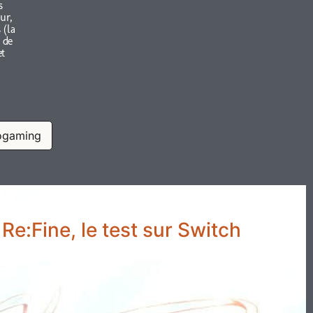
s
ur,
 (la
 de
et
ogaming
Re:Fine, le test sur Switch