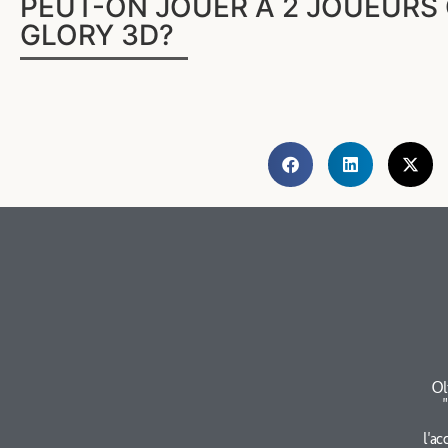
PEUT-ON JOUER À 2 JOUEURS 
GLORY 3D?
Ol
l'ac