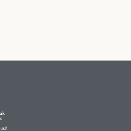
ais
x
aussi