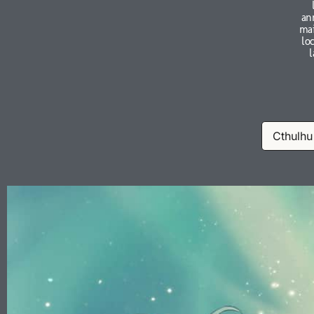
an
mai
lo
l
Cthulhu