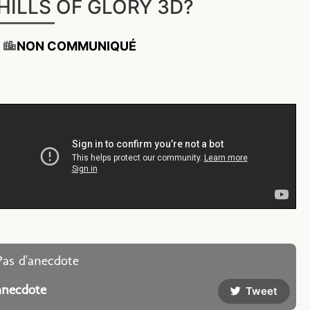
HILLS OF GLORY 3D?
NON COMMUNIQUÉ
Pas d'anecdote
anecdote
Tweet