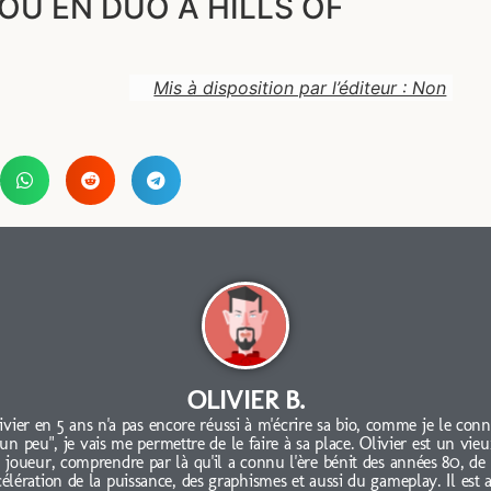
OU EN DUO À HILLS OF
Mis à disposition par l’éditeur : Non
OLIVIER B.
ivier en 5 ans n'a pas encore réussi à m'écrire sa bio, comme je le conn
"un peu", je vais me permettre de le faire à sa place. Olivier est un vieu
joueur, comprendre par là qu'il a connu l'ère bénit des années 80, de
célération de la puissance, des graphismes et aussi du gameplay. Il est 