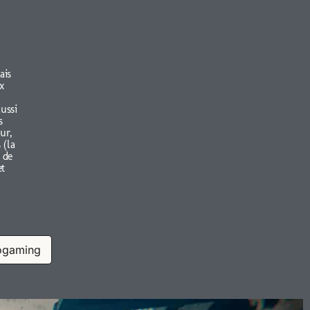
ais
x
aussi
s
ur,
 (la
 de
et
ogaming