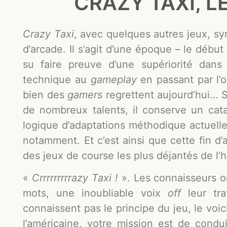
CRAZY TAXI, L
Crazy Taxi
, avec quelques autres jeux, sy
d’arcade. Il s’agit d’une époque – le débu
su faire preuve d’une supériorité dan
technique au
gameplay
en passant par l’or
bien des
gamers
regrettent aujourd’hui… Si
de nombreux talents, il conserve un cata
logique d’adaptations méthodique actuel
notamment. Et c’est ainsi que cette fin d’
des jeux de course les plus déjantés de l’h
«
Crrrrrrrrrazy Taxi !
». Les connaisseurs o
mots, une inoubliable voix
off
leur tra
connaissent pas le principe du jeu, le voici
l’américaine, votre mission est de condu