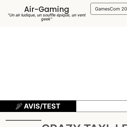
Air-Gaming
GamesCom 20
"Un air ludique, un souffle épique, un vent
geek"
AVIS/TEST