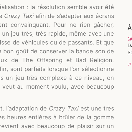
alisation : la résolution semble avoir été
de
Crazy Taxi
afin de s’adapter aux écrans
ment convainquant. Pour ne rien gâcher,
À
 un jeu très, très rapide, même avec une
@
agisse de véhicules ou de passants. Et que
D
 le bon goût de conserver la bande son de
Se
ux de The Offspring et Bad Religion.
♬ 
in, sont parfaits lorsque l’on sélectionne
s un jeu très complexe à ce niveau, on
’on veut au moment voulu, avec beaucoup
t, l’adaptation de
Crazy Taxi
est une très
es heures entières à brûler de la gomme
 revient avec beaucoup de plaisir sur un