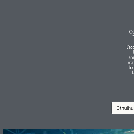
Ol
l'ac
an
mai
lo
l
Cthulhu