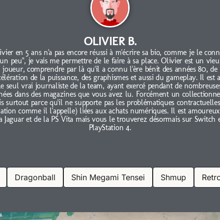
OLIVIER B.
ivier en 5 ans n'a pas encore réussi à m'écrire sa bio, comme je le conn
"un peu", je vais me permettre de le faire à sa place. Olivier est un vieu
joueur, comprendre par là qu'il a connu l'ère bénit des années 80, de
célération de la puissance, des graphismes et aussi du gameplay. Il est 
le seul vrai journaliste de la team, ayant exercé pendant de nombreuse
nées dans des magazines que vous avez lu. Forcément un collectionne
s surtout parce qu'il ne supporte pas les problématiques contractuelles
cation comme il l'appelle) liées aux achats numériques. Il est amoureux
a Jaguar et de la PS Vita mais vous le trouverez désormais sur Switch 
PlayStation 4.
Dragonball
Shin Megami Tensei
Shmup
Retr