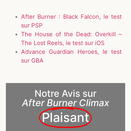
After Burner : Black Falcon, le test
sur PSP
The House of the Dead: Overkill –
The Lost Reels, le test sur iOS
Advance Guardian Heroes, le test
sur GBA
Notre Avis sur
After Burner Climax
Plaisant