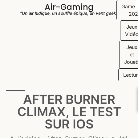
Air-Gaming
Game
"Un air ludique, un souffle épique, un vent geek"
202
Jeux
Vidé
Jeux
et
Jouet
Lectur
AFTER BURNER
CLIMAX, LE TEST
SUR IOS