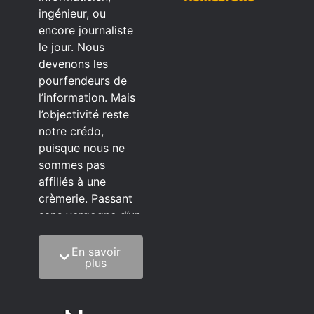
ingénieur, ou
encore journaliste
le jour. Nous
devenons les
pourfendeurs de
l’information. Mais
l’objectivité reste
notre crédo,
puisque nous ne
sommes pas
affiliés à une
crèmerie. Passant
sans vergogne d’un
éditeur à l’autre.
En savoir
C’est quoi notre
plus
méthode?
On mélange la