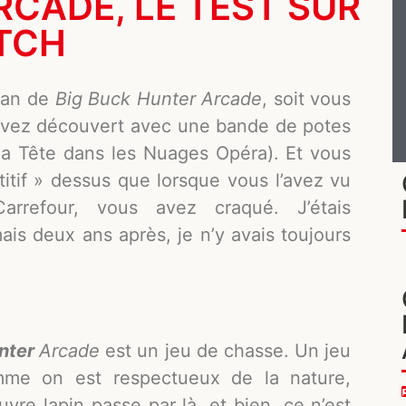
RCADE, LE TEST SUR
TCH
 fan de
Big Buck Hunter Arcade
, soit vous
’avez découvert avec une bande de potes
 la Tête dans les Nuages Opéra). Et vous
titif » dessus que lorsque vous l’avez vu
refour, vous avez craqué. J’étais
is deux ans après, je n’y avais toujours
nter
Arcade
est un jeu de chasse. Un jeu
mme on est respectueux de la nature,
vre lapin passe par là, et bien, ce n’est