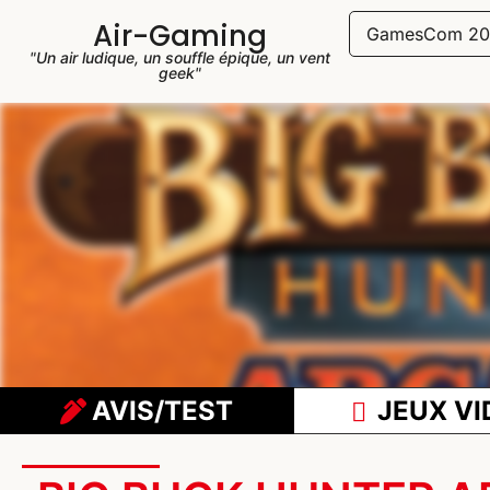
Air-Gaming
GamesCom 20
"Un air ludique, un souffle épique, un vent
geek"
AVIS/TEST
JEUX VI