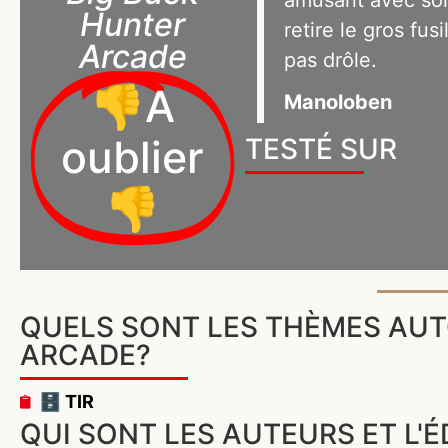
amusant avec son 
Hunter
retire le gros fusi
Arcade
pas drôle.
👎A
Manoloben
oublier
TESTÉ SUR
👎
QUELS SONT LES THÈMES AUT
ARCADE?
🗄️ TIR
QUI SONT LES AUTEURS ET L'