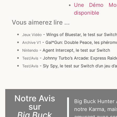
Une Démo Mons
disponible
Vous aimerez lire ...
- Wings of Bluestar, le test sur Switc
Jeux Vidéo
- Gal*Gun: Double Peace, les phéromon
Archive V1
- Agent Intercept, le test sur Switch
Nintendo
- Johnny Turbo’s Arcade: Express Raider
Test/Avis
- Sly Spy, le test sur Switch d’un jeu d
Test/Avis
Notre Avis
Big Buck Hunter 
sur
notre Karma, mais
Big Buck