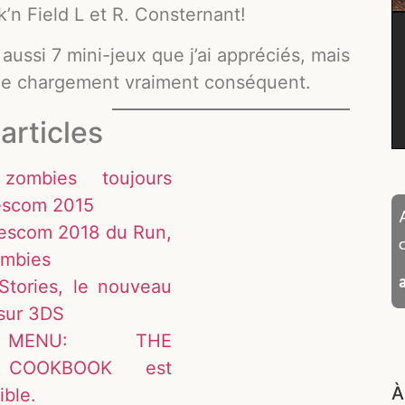
n Field L et R. Consternant!
 aussi 7 mini-jeux que j’ai appréciés, mais
s de chargement vraiment conséquent.
articles
 zombies toujours
mescom 2015
mescom 2018 du Run,
ombies
Stories, le nouveau
sur 3DS
 MENU: THE
 COOKBOOK est
À
ible.