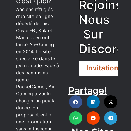
c'est quoi?
Rejoins
Anciens réfugiés
Nous
d’un site en ligne
décédé depuis.
Sur
Olivier-B., Kuk et
Manoloben ont
Discord
lancé Air-Gaming
en 2014. Le site
spécialisé dans le
jeu nomade. Face à
Invitation
des canons du
genre
PocketGamer, Air-
Partage!
DISCORD
Gaming a voulu
changer un peu la
donne. En
proposant enfin
une information
sans influenceur,