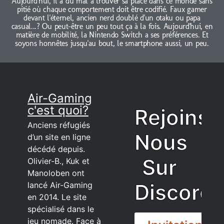
Aujourd'hui, il a du mal à trouver sa place dans ce monde sans
pitié où chaque comportement doit être codifié. Faux gamer
devant l'éternel, ancien nerd doublé d'un otaku ou papa
casual...? Ou peut-être un peu tout ça à la fois. Aujourd'hui, en
matière de mobilité, la Nintendo Switch a ses préférences. Et
soyons honnêtes jusqu'au bout, le smartphone aussi, un peu.
Air-Gaming
c'est quoi?
Rejoins
Anciens réfugiés
Nous
d’un site en ligne
décédé depuis.
Sur
Olivier-B., Kuk et
Manoloben ont
Discord
lancé Air-Gaming
en 2014. Le site
spécialisé dans le
jeu nomade. Face à