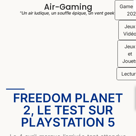
Air-Gaming
Game
"Un air ludique, un souffle épique, un vent geek"
202
Jeux
Vidé
Jeux
et
Jouet
Lectur
FREEDOM PLANET
2, LE TEST SUR
PLAYSTATION 5