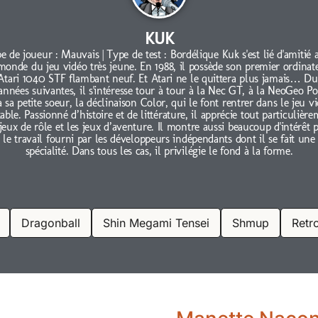
KUK
e de joueur : Mauvais | Type de test : Bordélique Kuk s'est lié d'amitié 
monde du jeu vidéo très jeune. En 1988, il possède son premier ordinat
Atari 1040 STF flambant neuf. Et Atari ne le quittera plus jamais… Du
 années suivantes, il s'intéresse tour à tour à la Nec GT, à la NeoGeo Po
à sa petite soeur, la déclinaison Color, qui le font rentrer dans le jeu v
able. Passionné d’histoire et de littérature, il apprécie tout particulièr
 jeux de rôle et les jeux d’aventure. Il montre aussi beaucoup d'intérêt 
le travail fourni par les développeurs indépendants dont il se fait une
spécialité. Dans tous les cas, il privilégie le fond à la forme.
Dragonball
Shin Megami Tensei
Shmup
Retr