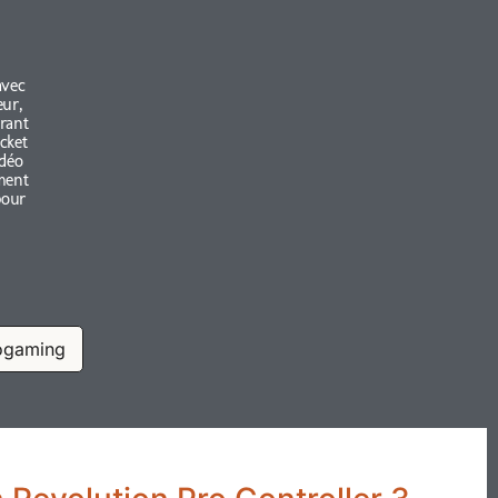
avec
eur,
rant
cket
idéo
ement
pour
ogaming