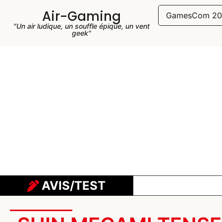
Air-Gaming
GamesCom 20
"Un air ludique, un souffle épique, un vent
geek"
AVIS/TEST