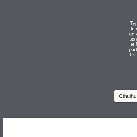
Typ
le 
un 
les
et 
port
les
Cthulhu