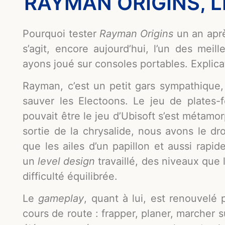
RAYMAN ORIGINS, L
Pourquoi tester
Rayman Origins
un an aprè
s’agit, encore aujourd’hui, l’un des mei
ayons joué sur consoles portables. Explic
Rayman, c’est un petit gars sympathique,
sauver les Electoons. Le jeu de plates-
pouvait être le jeu d’Ubisoft s’est métam
sortie de la chrysalide, nous avons le dr
que les ailes d’un papillon et aussi rap
un
level design
travaillé, des niveaux que 
difficulté équilibrée.
Le
gameplay
, quant à lui, est renouvelé
cours de route : frapper, planer, marcher 