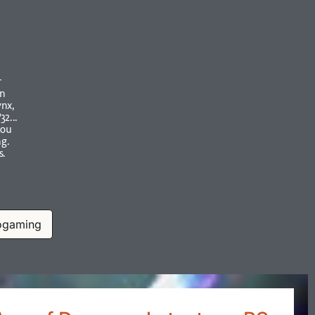
r
on
ynx,
2...
 ou
ng.
s.
ogaming