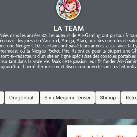
LA TEAM
Nées dans les années 80, les auteurs de Air-Gaming ont pu tour à tou
écouvrir les joies de d'Amstrad, Amiga, Atari, puis des consoles de sal
e une Neogeo CDZ. Certains ont passé leurs années 2000 avec la L
Dreamcast, ou la Neogeo Pocket. Pire, ils ont eu pour la plupart une GP3
s sont ex-rédacteurs d'un site en ligne spécialiste des consoles portables
nsultant dans la vraie vie. Mais cette passion leur fit fonder Air-Gami
ujourd'hui, liberté d'expression et discussion ouverte sont ses leitmotiv
Dragonball
Shin Megami Tensei
Shmup
Retr