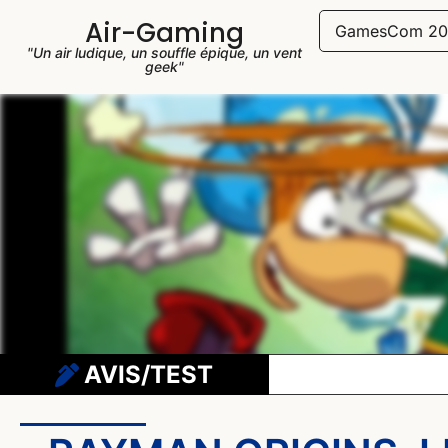
Air-Gaming
GamesCom 20
"Un air ludique, un souffle épique, un vent
geek"
AVIS/TEST