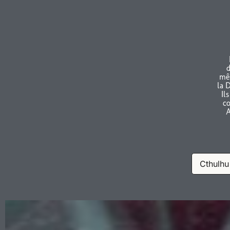
d
mêm
la 
Il
co
A
Cthulhu