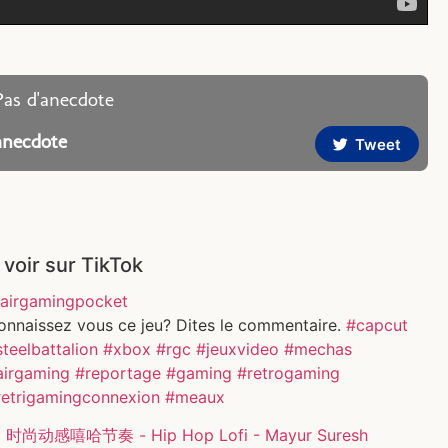
Pas d'anecdote
anecdote
Tweet
 voir sur TikTok
airgamingpocket
onnaissez vous ce jeu? Dites le commentaire.
#capcut
teelbattalion
#xbox
#rgc
#jeuxvideo
#mechas
airgaming
#reportage
#gaming
#retrogaming
retrigamingconnexion
#meaux
 时尚动感嘻哈节奏 - Hip Hop Lofi - Mayur Suresh