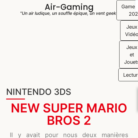
Air-Gaming
Game
"Un air ludique, un souffle épique, un vent geek"
202
Jeux
Vidé
Jeux
et
Jouet
Lectur
NINTENDO 3DS
NEW SUPER MARIO
BROS 2
Il y avait pour nous deux manières