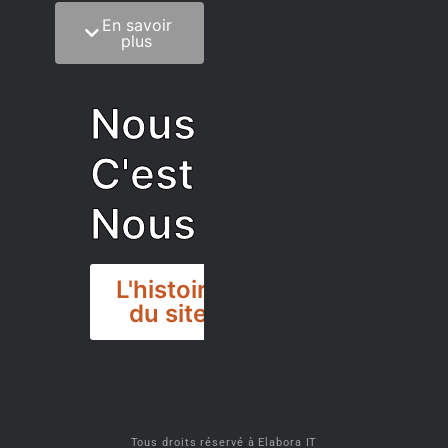
En savoir
C’est quoi notre
plus
méthode?
On mélange la
Nous
sagesse de la
vieillesse à une
C'est
grosse dose
d’autodérision. On
Nous
est du pur produit
écrit faisant très
rarement des
L'histoire
vidéos de qualité
du site
médiocre (surtout
en salon). Comme
on peut se le
permettre, on ne
DISCORD
met pas de pub, au
pire, un lien
Tous droits réservé à Elabora IT