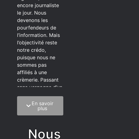
encore journaliste
le jour. Nous
devenons les
pourfendeurs de
l’information. Mais
l’objectivité reste
notre crédo,
puisque nous ne
sommes pas
affiliés à une
crèmerie. Passant
sans vergogne d’un
éditeur à l’autre.
En savoir
C’est quoi notre
plus
méthode?
On mélange la
Nous
sagesse de la