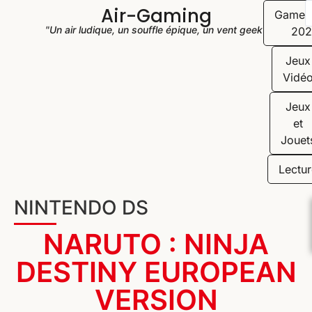
Air-Gaming
Game
"Un air ludique, un souffle épique, un vent geek"
202
Jeux
Vidé
Jeux
et
Jouet
Lectur
NINTENDO DS
NARUTO : NINJA
DESTINY EUROPEAN
VERSION