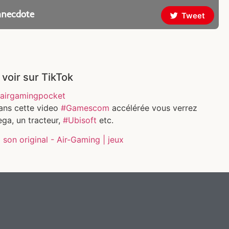
anecdote
Tweet
 voir sur TikTok
airgamingpocket
ans cette video
#Gamescom
accélérée vous verrez
ga, un tracteur,
#Ubisoft
etc.
son original - Air-Gaming | jeux