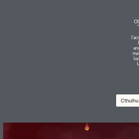
Ol
l'ac
an
mai
lo
l
Cthulhu