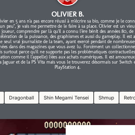
OLIVIER B.
ivier en 5 ans n'a pas encore réussi à m'écrire sa bio, comme je le conn
"un peu", je vais me permettre de le faire à sa place. Olivier est un vieu
joueur, comprendre par là qu'il a connu l'ère bénit des années 80, de
célération de la puissance, des graphismes et aussi du gameplay. Il est 
le seul vrai journaliste de la team, ayant exercé pendant de nombreuse
nées dans des magazines que vous avez lu. Forcément un collectionne
s surtout parce qu'il ne supporte pas les problématiques contractuelles
cation comme il l'appelle) liées aux achats numériques. Il est amoureux
a Jaguar et de la PS Vita mais vous le trouverez désormais sur Switch 
PlayStation 4.
Dragonball
Shin Megami Tensei
Shmup
Retr