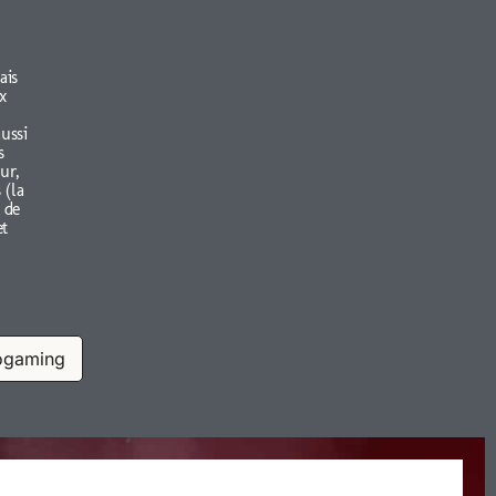
ais
x
aussi
s
ur,
 (la
 de
et
ogaming