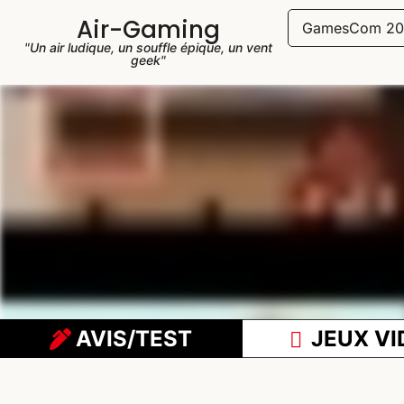
Air-Gaming
GamesCom 20
"Un air ludique, un souffle épique, un vent
geek"
AVIS/TEST
JEUX VI