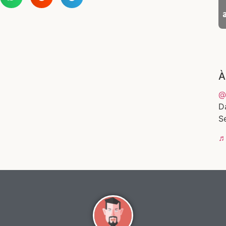
À
@
D
Se
♬ 