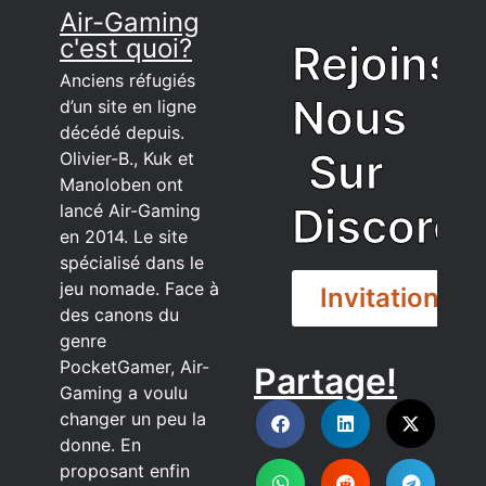
Air-Gaming
c'est quoi?
Rejoins
Anciens réfugiés
Nous
d’un site en ligne
décédé depuis.
Sur
Olivier-B., Kuk et
Manoloben ont
Discord
lancé Air-Gaming
en 2014. Le site
spécialisé dans le
jeu nomade. Face à
Invitation
des canons du
genre
PocketGamer, Air-
Partage!
DISCORD
Gaming a voulu
changer un peu la
donne. En
proposant enfin