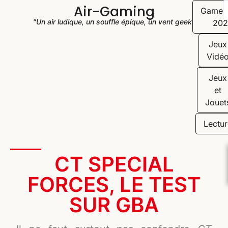
Air-Gaming
Game
"Un air ludique, un souffle épique, un vent geek"
202
Jeux
Vidé
Jeux
et
Jouet
Lectur
CT SPECIAL
FORCES, LE TEST
SUR GBA