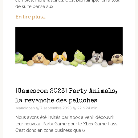
de suite pensé aux
En lire plus...
[Gamescom 2023] Party Animals,
la revanche des peluches
Manoloben
7 septembre 2023
22 h 24 min
Nous avons été invités par Xbox à venir découvrir
leur nouveau Party Game pour le Xbox Game Pass.
C’est donc en zone business que 6