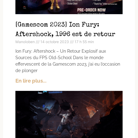
[Gamescom 2023] Ion Fury:
Aftershock, 1996 est de retour
Manoloben
14 octobre 2023
17 h 55 min
Ion Fury: Aftershock – Un Retour Explosif aux
Sources du FPS Old-School Dans le monde
effervescent de la Gamescom 2023, j’ai eu l’occasion
de plonger
En lire plus...