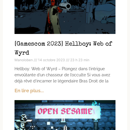
[Gamescom 2023] Hellboy: Web of
Wyrd
Manoloben
14 octobre 2023
23 h 23 min
Hellboy: Web of Wyrd – Plongez dans l’intrigue
envoûtante d’un chasseur de l’occulte Si vous avez
déjà rêvé d’incarner le légendaire Bras Droit de la
En lire plus...