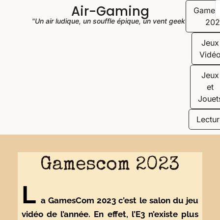
Air-Gaming
Game
"Un air ludique, un souffle épique, un vent geek"
202
Jeux
Vidé
Jeux
et
Jouet
Lectur
Gamescom 2023
L
a GamesCom 2023 c’est le salon du jeu
vidéo de l’année. En effet, l’E3 n’existe plus