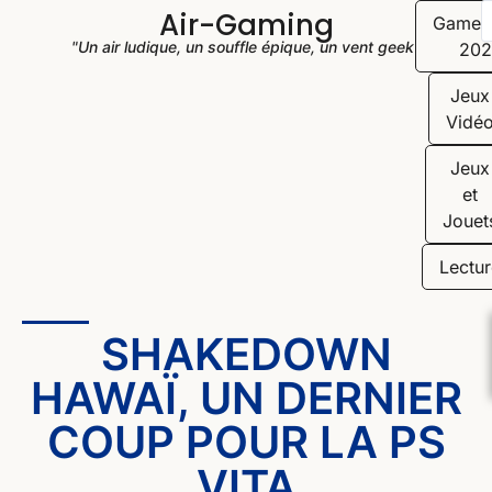
Air-Gaming
Game
"Un air ludique, un souffle épique, un vent geek"
202
Jeux
Vidé
Jeux
et
Jouet
Lectur
SHAKEDOWN
HAWAÏ, UN DERNIER
COUP POUR LA PS
VITA