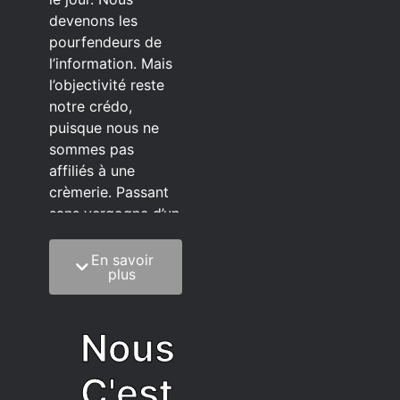
devenons les
pourfendeurs de
l’information. Mais
l’objectivité reste
notre crédo,
puisque nous ne
sommes pas
affiliés à une
crèmerie. Passant
sans vergogne d’un
éditeur à l’autre.
En savoir
C’est quoi notre
plus
méthode?
On mélange la
Nous
sagesse de la
vieillesse à une
C'est
grosse dose