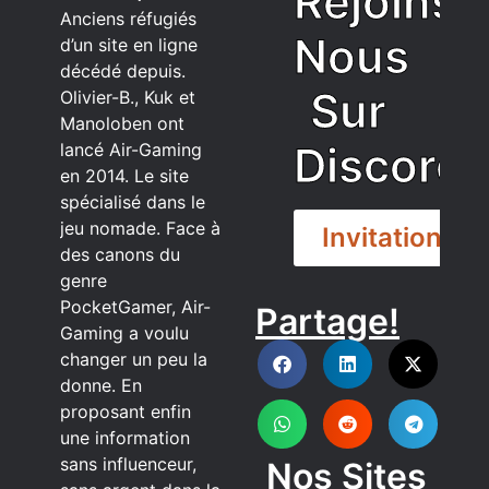
Rejoins
Anciens réfugiés
Nous
d’un site en ligne
décédé depuis.
Sur
Olivier-B., Kuk et
Manoloben ont
Discord
lancé Air-Gaming
en 2014. Le site
spécialisé dans le
jeu nomade. Face à
Invitation
des canons du
genre
PocketGamer, Air-
Partage!
DISCORD
Gaming a voulu
changer un peu la
donne. En
proposant enfin
une information
sans influenceur,
Nos Sites