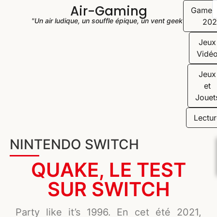
Air-Gaming
Game
"Un air ludique, un souffle épique, un vent geek"
202
Jeux
Vidé
Jeux
et
Jouet
Lectur
NINTENDO SWITCH
QUAKE, LE TEST
SUR SWITCH
Party like it’s 1996. En cet été 2021,