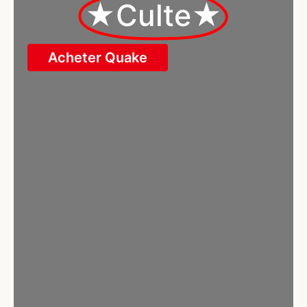
★Culte★
Acheter Quake