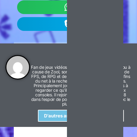
Svenky
Fan de jeux vidéos depuis les années 90 grâce ou à
cause de Zool, son tout premier jeu. Depuis, fan de
FPS, de RPG et de JDR papier, il arpente les confins
du net à la recherche de pépites vidéoludiques.
Principalement joueur de jeux PC, il n’hésite pas à
regarder ce qu’il se fait dans le monde des jeux
consoles. Il rejoint l’équipe d’Air-Gaming en 2018
dans l’espoir de pouvoir partager sa passion avec le
plus grand nombre.
D'autres articles du même auteur