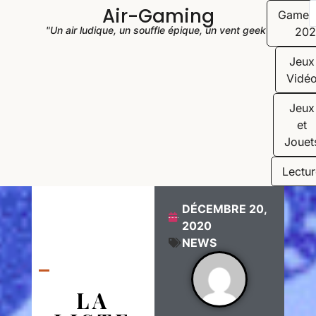
Air-Gaming
Game
"Un air ludique, un souffle épique, un vent geek"
202
Jeux
Vidé
Jeux
et
Jouet
Lectur
DÉCEMBRE 20,
2020
NEWS
LA