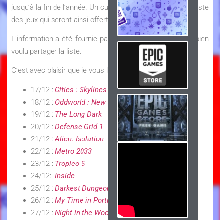
jusqu’à la fin de l’année. Un curieux a réussi à dénicher la liste
des jeux qui seront ainsi offert chaque jour.
L’information a été fournie par un internaute curieux qui bien
voulu partager la liste.
C’est avec plaisir que je vous la partage à mon tour :
17/12 :
Cities : Skylines
18/12 :
Oddworld : New ‘n’ Tasty
19/12 :
The Long Dark
20/12 :
Defense Grid 1
21/12 :
Alien: Isolation
22/12 :
Metro 2033
23/12 :
Tropico 5
24/12:
Inside
25/12 :
Darkest Dungeon
26/12 :
My Time in Portia
27/12 :
Night in the Woods