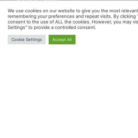
sans vergogne d’un
We use cookies on our website to give you the most relevan
éditeur à l’autre.
remembering your preferences and repeat visits. By clicking “
consent to the use of ALL the cookies. However, you may vis
En savoir
C’est quoi notre
plus
Settings" to provide a controlled consent.
méthode?
Cookie Settings
Accept All
On mélange la
Nous
sagesse de la
vieillesse à une
C'est
grosse dose
d’autodérision. On
Nous
est du pur produit
écrit faisant très
rarement des
L'histoire
vidéos de qualité
du site
médiocre (surtout
en salon). Comme
on peut se le
permettre, on ne