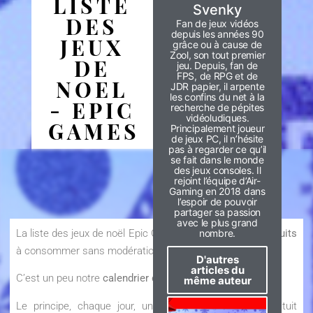
LISTE
Svenky
DES
Fan de jeux vidéos
depuis les années 90
JEUX
grâce ou à cause de
Zool, son tout premier
DE
jeu. Depuis, fan de
FPS, de RPG et de
NOEL
JDR papier, il arpente
les confins du net à la
- EPIC
recherche de pépites
vidéoludiques.
GAMES
Principalement joueur
de jeux PC, il n’hésite
pas à regarder ce qu’il
se fait dans le monde
des jeux consoles. Il
rejoint l’équipe d’Air-
Gaming en 2018 dans
l’espoir de pouvoir
partager sa passion
avec le plus grand
La liste des jeux de noël Epic Games, en tout,
15 jeux gratuits
nombre.
à consommer sans modération en attendant noël.
D'autres
articles du
C’est un peu notre
calendrier de l’avant
façon gamer.
même auteur
Le principe, chaque jour, un nouveau jeu mystère gratuit