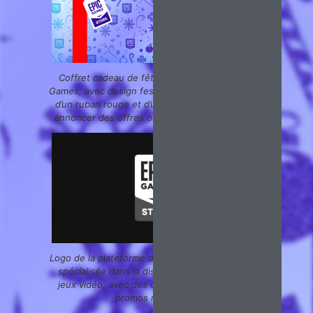
Coffret cadeau de fête pour la boutique Epic
Games, avec design festif à thème de Noël, orné
d’un ruban rouge et d’une grande boucle, pour
annoncer des offres ou événements spéciaux.
Logo de la plateforme de jeux Epic Games Store,
spécialisée dans la distribution numérique de
jeux vidéo, avec des offres exclusives et des
promos régulières.