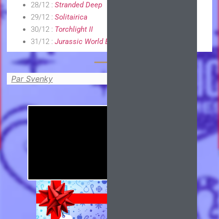
28/12 :
Stranded Deep
29/12 :
Solitairica
30/12 :
Torchlight II
31/12 :
Jurassic World Evolution
Par Svenky