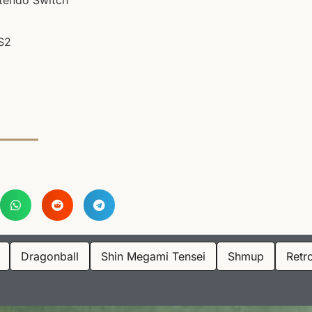
PS2
Dragonball
Shin Megami Tensei
Shmup
Retr