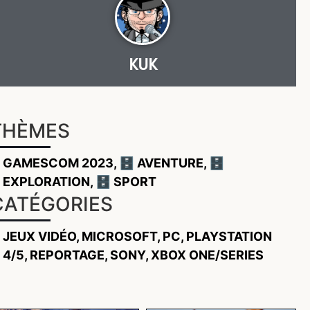
KUK
THÈMES
GAMESCOM 2023
,
🗄️ AVENTURE
,
🗄️
EXPLORATION
,
🗄️ SPORT
CATÉGORIES
JEUX VIDÉO
,
MICROSOFT
,
PC
,
PLAYSTATION
4/5
,
REPORTAGE
,
SONY
,
XBOX ONE/SERIES