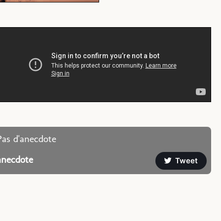
Pas d'anecdote
anecdote
Tweet