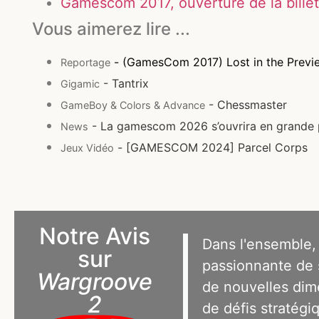
Gamescom 2017, ouverture de la billet
Vous aimerez lire ...
- (GamesCom 2017) Lost in the Previ
Reportage
- Tantrix
Gigamic
- Chessmaster
GameBoy & Colors & Advance
- La gamescom 2026 s’ouvrira en grande 
News
- [GAMESCOM 2024] Parcel Corps
Jeux Vidéo
Notre Avis
Dans l'ensemble,
sur
passionnante de 
Wargroove
de nouvelles dim
2
de défis stratégiq