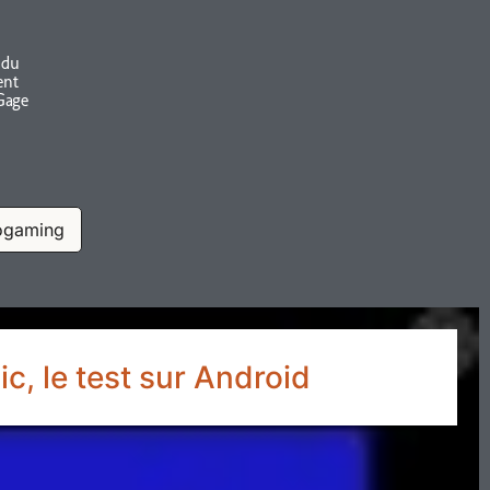
 du
ent
Gage
ogaming
c, le test sur Android