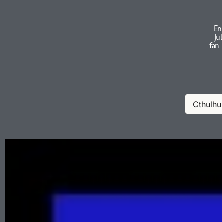
En
Ju
fan
Cthulhu