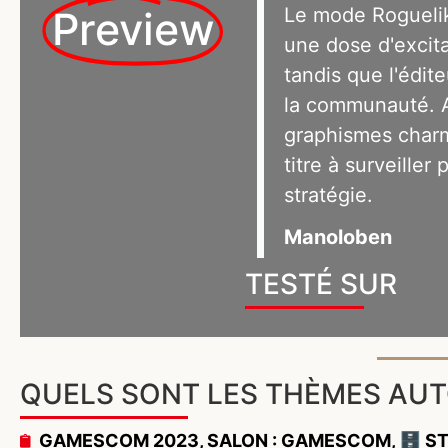
Le mode Roguelik
Preview
une dose d'excitat
tandis que l'édite
la communauté. A
graphismes charm
titre à surveille
stratégie.
Manoloben
TESTÉ SUR
QUELS SONT LES THÈMES AU
GAMESCOM 2023
,
SALON : GAMESCOM
,
🗄️ S