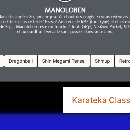
MANOLOBEN
fant des années 80, joueur jusqu'au bout des doigts. Si vous retrouvez
lien Clerc dans ce texte? Bravo! Amateur de RPG (tout type) et clairem
 de Sega. Manoloben reste un touche à tout. GP32, NeoGeo Pocket, N-
et aujourdhui Evercade sont passées dans ses mains.
Dragonball
Shin Megami Tensei
Shmup
Retr
Karateka Classi