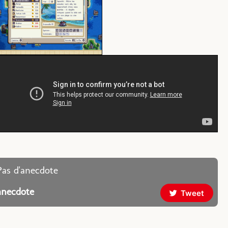
Pas d'anecdote
anecdote
Tweet