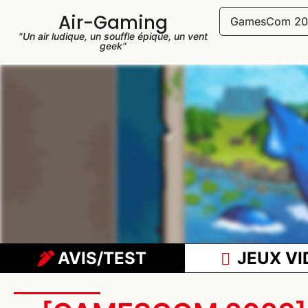
Air-Gaming
GamesCom 20
"Un air ludique, un souffle épique, un vent
geek"
AVIS/TEST
JEUX VI