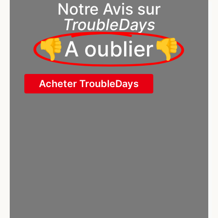
Notre Avis sur
TroubleDays
👎A oublier👎
Acheter TroubleDays