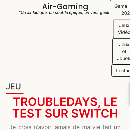
Air-Gaming
Game
"Un air ludique, un souffle épique, un vent geek"
202
Jeux
Vidé
Jeux
et
Jouet
Lectur
JEU
TROUBLEDAYS, LE
TEST SUR SWITCH
Je crois n’avoir jamais de ma vie fait un