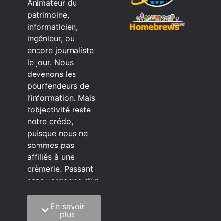
Animateur du
patrimoine,
informaticien,
ingénieur, ou
encore journaliste
le jour. Nous
devenons les
pourfendeurs de
l’information. Mais
l’objectivité reste
notre crédo,
puisque nous ne
sommes pas
affiliés à une
crèmerie. Passant
sans vergogne d’un
éditeur à l’autre.
En savoir
C’est quoi notre
plus