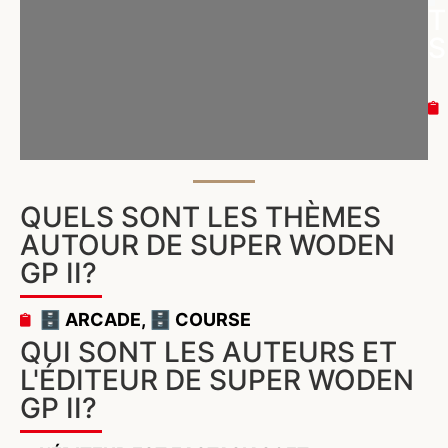
T
S
QUELS SONT LES THÈMES
AUTOUR DE SUPER WODEN
GP II?
🗄️ ARCADE
,
🗄️ COURSE
QUI SONT LES AUTEURS ET
L'ÉDITEUR DE SUPER WODEN
GP II?