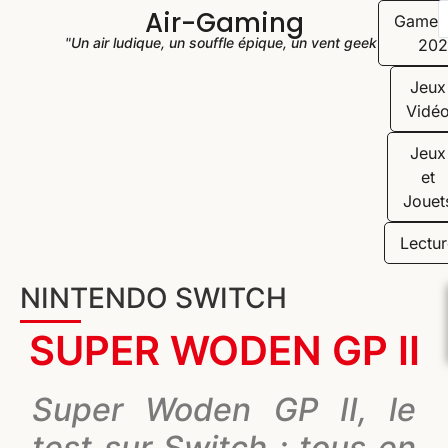
Air-Gaming
Game
"Un air ludique, un souffle épique, un vent geek"
202
Jeux
Vidé
Jeux
et
Jouet
Lectur
NINTENDO SWITCH
SUPER WODEN GP II
Super Woden GP II, le
test sur Switch : tous en