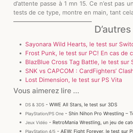
d’attente passe à 1 mn 15. Ce n’est pas u
tests de ce type, montre en main, tant ce
D’autres 
Sayonara Wild Hearts, le test sur Swi
Frost Punk, le test sur PC! En cas de c
BlazBlue Cross Tag Battle, le test sur
SNK vs CAPCOM : CardFighters’ Clash,
Lost Dimension, le test sur PS Vita
Vous aimerez lire ...
- WWE All Stars, le test sur 3DS
DS & 3DS
- Shin Nihon Pro Wrestling – T
PlayStation/PS One
- RetroMania Wrestling, un jeu de cat
Jeux Vidéo
- AEW: Fight Forever, le test sur P
PlayStation 4/5