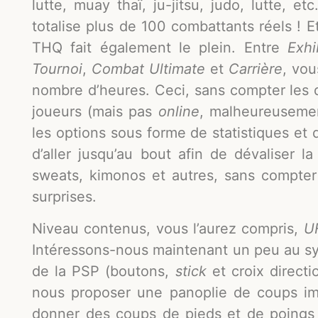
lutte, muay thaï, ju-jitsu, judo, lutte, e
totalise plus de 100 combattants réels ! E
THQ fait également le plein. Entre
Exhi
Tournoi
,
Combat Ultimate
et
Carrière
, vou
nombre d’heures. Ceci, sans compter les di
joueurs (mais pas
online
, malheureusemen
les options sous forme de statistiques et
d’aller jusqu’au bout afin de dévaliser la
sweats, kimonos et autres, sans compte
surprises.
Niveau contenus, vous l’aurez compris,
U
Intéressons-nous maintenant un peu au sy
de la PSP (boutons,
stick
et croix directi
nous proposer une panoplie de coups im
donner des coups de pieds et de poings 