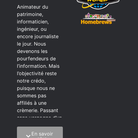
Animateur du
patrimoine,
informaticien,
ingénieur, ou
encore journaliste
le jour. Nous
devenons les
pourfendeurs de
l’information. Mais
l’objectivité reste
notre crédo,
puisque nous ne
sommes pas
affiliés à une
crèmerie. Passant
sans vergogne d’un
éditeur à l’autre.
En savoir
C’est quoi notre