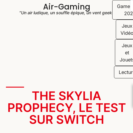
Air-Gaming
Game
"Un air ludique, un souffle épique, un vent geek"
202
Jeux
Vidé
Jeux
et
Jouet
Lectur
THE SKYLIA
PROPHECY, LE TEST
SUR SWITCH