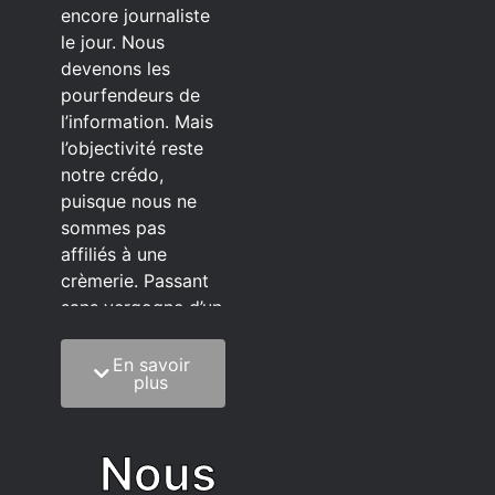
encore journaliste
le jour. Nous
devenons les
pourfendeurs de
l’information. Mais
l’objectivité reste
notre crédo,
puisque nous ne
sommes pas
affiliés à une
crèmerie. Passant
sans vergogne d’un
éditeur à l’autre.
En savoir
C’est quoi notre
plus
méthode?
On mélange la
Nous
sagesse de la