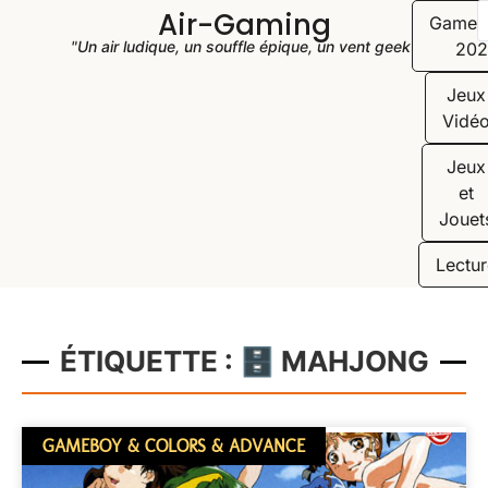
Air-Gaming
Game
"Un air ludique, un souffle épique, un vent geek"
202
Jeux
Vidé
Jeux
et
Jouet
Lectur
ÉTIQUETTE : 🗄️ MAHJONG
GAMEBOY & COLORS & ADVANCE