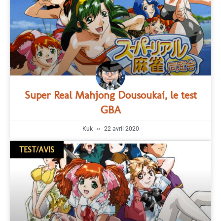
Super Real Mahjong Dousoukai, le test
GBA
Kuk
22 avril 2020
TEST/AVIS