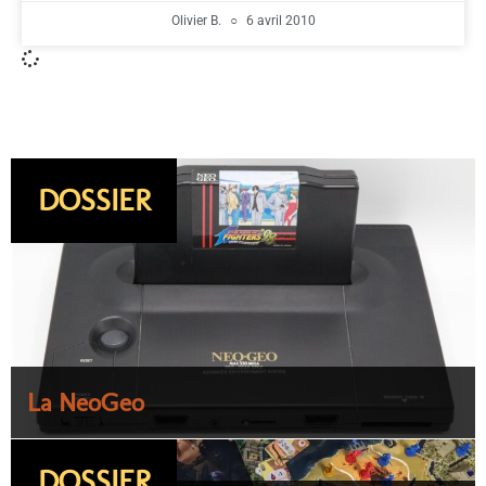
Olivier B.
6 avril 2010
DOSSIER
La NeoGeo
DOSSIER