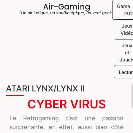
Air-Gaming
Game
"Un air ludique, un souffle épique, un vent geek"
202
Jeux
Vidé
Jeux
et
Jouet
Lectur
ATARI LYNX/LYNX II
CYBER VIRUS
Le Retrogaming c’est une passion
surprenante, en effet, aussi bien côté