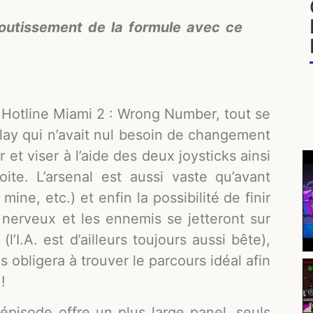
aboutissement de la formule avec ce
Hotline Miami 2 : Wrong Number, tout se
lay qui n’avait nul besoin de changement
 et viser à l’aide des deux joysticks ainsi
oite. L’arsenal est aussi vaste qu’avant
 mine, etc.) et enfin la possibilité de finir
nerveux et les ennemis se jetteront sur
l’I.A. est d’ailleurs toujours aussi bête),
us obligera à trouver le parcours idéal afin
!
épisode offre un plus large panel, seuls