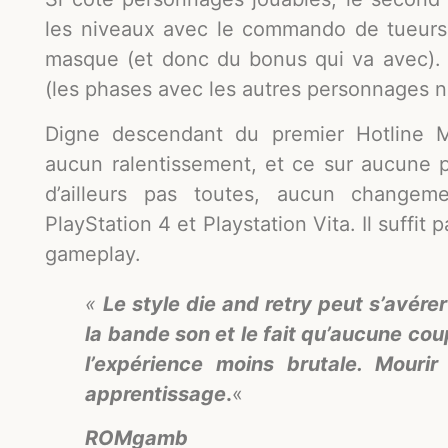
les niveaux avec le commando de tueurs «
masque (et donc du bonus qui va avec)
(les phases avec les autres personnages n
Digne descendant du premier Hotline M
aucun ralentissement, et ce sur aucune p
d’ailleurs pas toutes, aucun changeme
PlayStation 4 et Playstation Vita. Il suffit p
gameplay.
«
Le style die and retry peut s’avérer 
la bande son et le fait qu’aucune co
l’expérience moins brutale. Mouri
apprentissage
.
«
ROMgamb