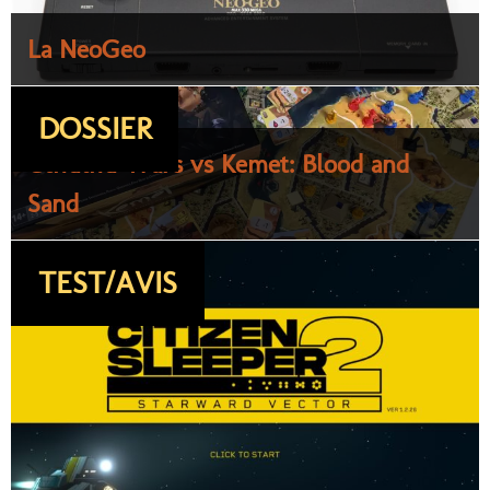
La NeoGeo
DOSSIER
Cthulhu Wars vs Kemet: Blood and
Sand
TEST/AVIS