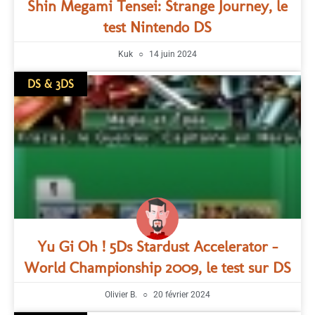
Shin Megami Tensei: Strange Journey, le
test Nintendo DS
Kuk
14 juin 2024
DS & 3DS
Yu Gi Oh ! 5Ds Stardust Accelerator –
World Championship 2009, le test sur DS
Olivier B.
20 février 2024