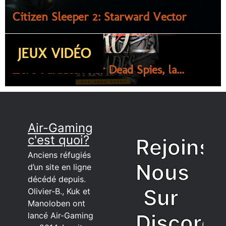
Citizen Sleeper 2: Starward Vector
JEUX VIDÉO
Zero Parades : For Dead Spies, la...
Air-Gaming
c'est quoi?
Rejoins
Anciens réfugiés
Nous
d’un site en ligne
décédé depuis.
Sur
Olivier-B., Kuk et
Manoloben ont
Discord
lancé Air-Gaming