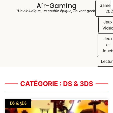
Air-Gaming
Game
"Un air ludique, un souffle épique, un vent geek"
202
Jeux
Vidé
Jeux
et
Jouet
Lectur
CATÉGORIE : DS & 3DS
DS & 3DS