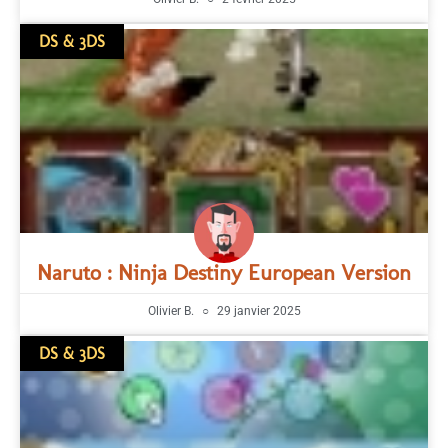
DS & 3DS
Naruto : Ninja Destiny European Version
Olivier B.
29 janvier 2025
DS & 3DS