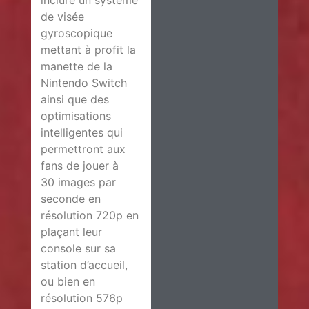
inclure un système
de visée
gyroscopique
mettant à profit la
manette de la
Nintendo Switch
ainsi que des
optimisations
intelligentes qui
permettront aux
fans de jouer à
30 images par
seconde en
résolution 720p en
plaçant leur
console sur sa
station d’accueil,
ou bien en
résolution 576p