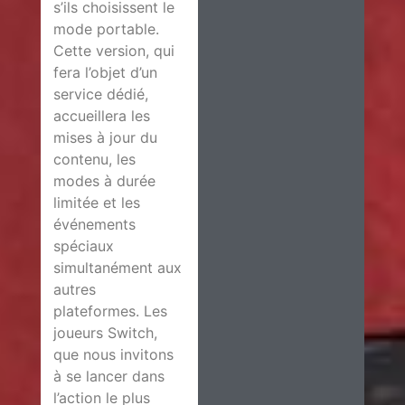
s’ils choisissent le
mode portable.
Cette version, qui
fera l’objet d’un
service dédié,
accueillera les
mises à jour du
contenu, les
modes à durée
limitée et les
événements
spéciaux
simultanément aux
autres
plateformes. Les
joueurs Switch,
que nous invitons
à se lancer dans
l’action le plus