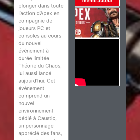
même auteur
plonger dans toute
l’action d’Apex en
compagnie de
joueurs PC et
consoles au cours
du nouvel
événement à
durée limitée
Théorie du Chaos,
lui aussi lancé
aujourd’hui. Cet
événement
comprend un
nouvel
environnement
dédié à Caustic,
un personnage
apprécié des fans,