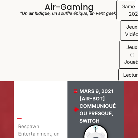
Air-Gaming
Game
"Un air ludique, un souffle épique, un vent geek"
202
Jeux
Vidé
Jeux
et
Jouet
Lectur
MARS 9, 2021
[AIR-BOT]
COMMUNIQUÉ
OU PRESQUE
,
SWITCH
Respawn
Entertainment, un