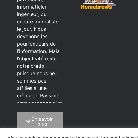
informaticien,
ingénieur, ou
encore journaliste
le jour. Nous
devenons les
pourfendeurs de
l’information. Mais
l’objectivité reste
notre crédo,
puisque nous ne
sommes pas
affiliés à une
crèmerie. Passant
sans vergogne d’un
éditeur à l’autre.
En savoir
C’est quoi notre
plus
méthode?