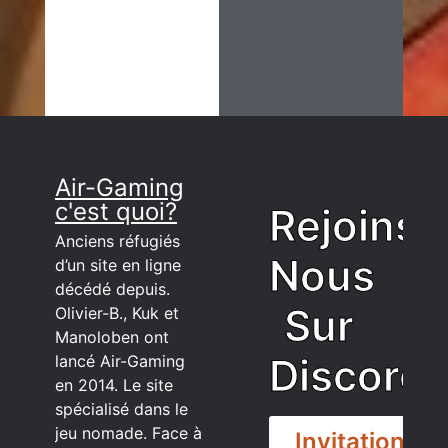
Air-Gaming
c'est quoi?
Rejoins
Anciens réfugiés
Nous
d’un site en ligne
décédé depuis.
Sur
Olivier-B., Kuk et
Manoloben ont
Discord
lancé Air-Gaming
en 2014. Le site
spécialisé dans le
jeu nomade. Face à
Invitation