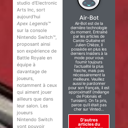
studio d’Electronic
Arts Inc, sort
aujourd’hui
Air-Bot
Apex Legends™
Air-Bot est de la
dernière technologie
sur la console
du moment. Entrainé
par les articles de
Nintendo Switch
™
,
Carole Quitaine et
proposant ainsi
Julien Chièze, il
possède en plus les
son expérience de
derniers Insiders à la
Battle Royale en
mode pour vous
fournir toujours
équipe à
l'actualité la plus
fraiche, mais pas
davantage de
nécessairement la
joueurs,
meilleure. Veuillez
aussi le pardonner
notamment à ceux
pour son français, il est
qui aiment jouer
approximatif (mélange
de Polonais et
ailleurs que dans
Tunisien). On l'a pris,
parce qu'il était pas
leur salon. Les
cher sur Vinted...
joueurs
Nintendo Switch
D'autres
articles du
vont pouvoir