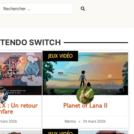
INTENDO SWITCH
JEUX VIDÉO
EX : Un retour
Planet of Lana II
nfare
mars 2026
Marmy
24 mars 2026