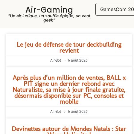
Air-Gaming
GamesCom 20
"Un air ludique, un souffle épique, un vent
geek"
Le jeu de défense de tour deckbuilding
revient
Air-Bot
6 août 2026
Après plus d’un million de ventes, BALL x
PIT signe un dernier rebond avec
Naturaliste, sa mise à jour finale gratuite,
désormais disponible sur PC, consoles et
mobile
Air-Bot
6 août 2026
Devinettes autour de Mondes Natals : Star