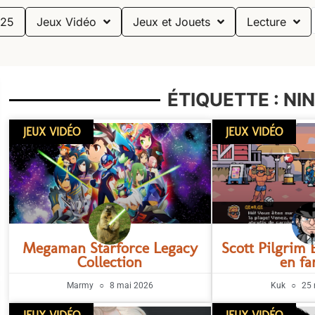
25
Jeux Vidéo
Jeux et Jouets
Lecture
ÉTIQUETTE : N
JEUX VIDÉO
JEUX VIDÉO
Megaman Starforce Legacy
Scott Pilgrim 
Collection
en fa
Marmy
8 mai 2026
Kuk
25 