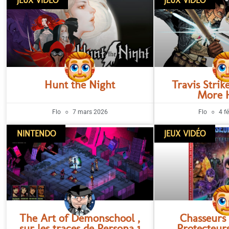
JEUX VIDÉO
JEUX VIDÉO
Hunt the Night
Travis Strik
More 
Flo
7 mars 2026
Flo
4 fé
NINTENDO
JEUX VIDÉO
The Art of Demonschool ,
Chasseurs 
sur les traces de Persona 1
Protecteur