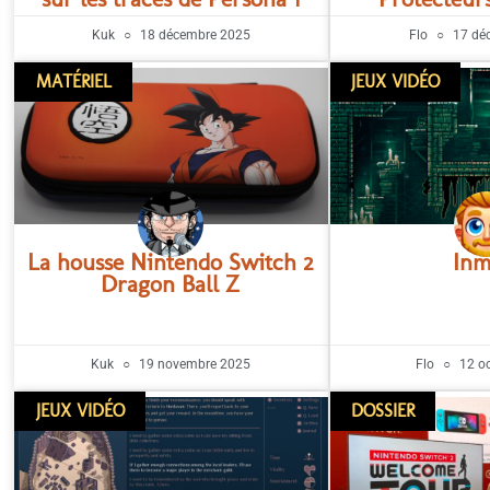
Kuk
18 décembre 2025
Flo
17 dé
MATÉRIEL
JEUX VIDÉO
La housse Nintendo Switch 2
Inm
Dragon Ball Z
Kuk
19 novembre 2025
Flo
12 oc
JEUX VIDÉO
DOSSIER