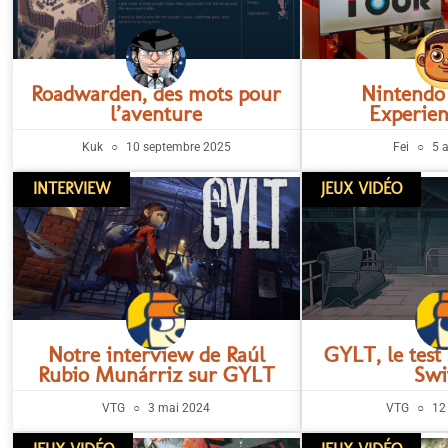
Roadwarden, des mots pour
Nintendo
l’aventure
Experien
Kuk
10 septembre 2025
Fei
5 a
INTERVIEW
JEUX VIDÉO
Notre interview de Raúl
GYLT, le test
Rubio Munárriz sur GYLT
Swi
VTG
3 mai 2024
VTG
12 