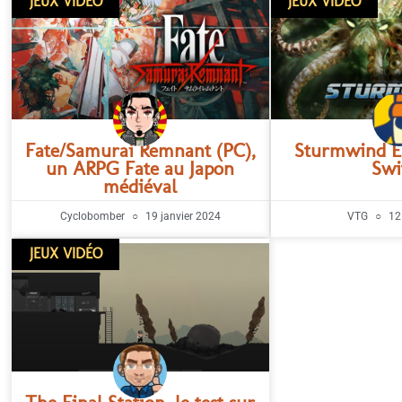
JEUX VIDÉO
JEUX VIDÉO
Fate/Samurai Remnant (PC),
Sturmwind EX
un ARPG Fate au Japon
Swi
médiéval
Cyclobomber
19 janvier 2024
VTG
12
JEUX VIDÉO