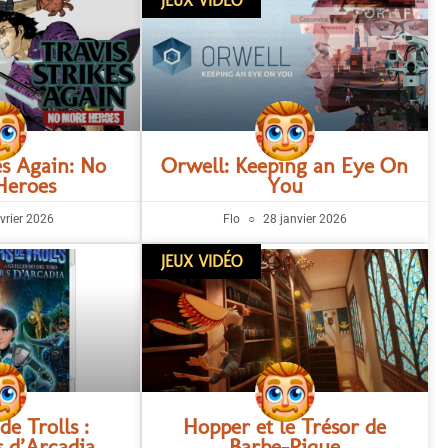
JEUX VIDÉO
es Again: No
Orwell: Keeping an Eye On
Heroes
You
vrier 2026
Flo
28 janvier 2026
JEUX VIDÉO
de Trolls :
Hopper et le Trésor de
s d’Arcadia
Barbe-Pique