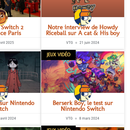
 Switch 2
Notre interview de Howdy
ce Paris
Riceball sur A cat & His boy
vril 2025
VTG
21 juin 2024
JEUX VIDÉO
 sur Nintendo
Berserk Boy, le test sur
tch
Nintendo Switch
avril 2024
VTG
8 mars 2024