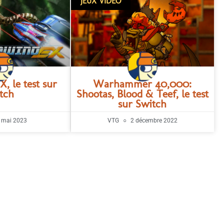
JEUX VIDÉO
, le test sur
Warhammer 40,000:
tch
Shootas, Blood & Teef, le test
sur Switch
 mai 2023
VTG
2 décembre 2022