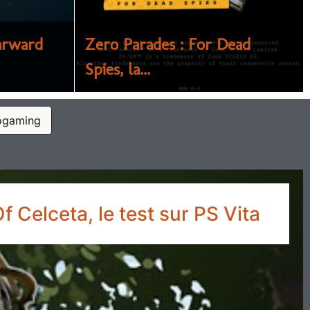
tarward
Zero Parades : For Dead
 of Rain
Aïbo Art Auction
Spies, la...
ogaming
 Celceta, le test sur PS Vita