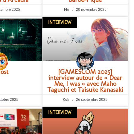
cembre 2025
Flo
20 novembre 2025
INTERVIEW
ost
[GAMESCOM 2025]
interview autour de « Dear
Me, I was » avec Maho
Taguchi et Taisuke Kanasaki
tobre 2025
Kuk
26 septembre 2025
INTERVIEW