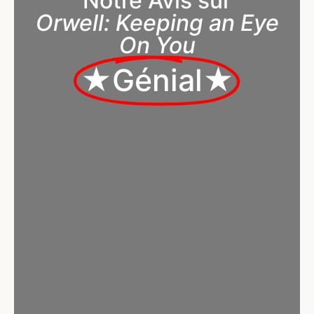
Notre Avis sur
Orwell: Keeping an Eye
On You
★Génial★