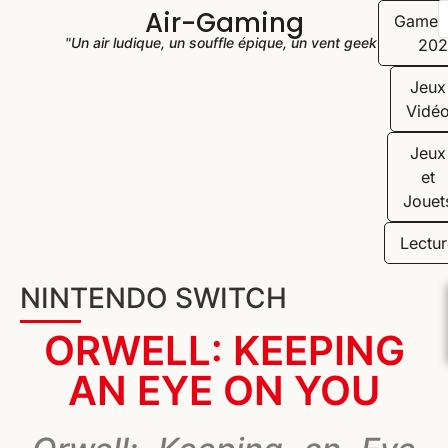
Air-Gaming
Game
"Un air ludique, un souffle épique, un vent geek"
202
Jeux
Vidé
Jeux
et
Jouet
Lectur
NINTENDO SWITCH
ORWELL: KEEPING
AN EYE ON YOU