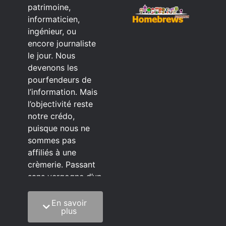
patrimoine,
informaticien,
ingénieur, ou
encore journaliste
le jour. Nous
devenons les
pourfendeurs de
l’information. Mais
l’objectivité reste
notre crédo,
puisque nous ne
sommes pas
affiliés à une
crèmerie. Passant
sans vergogne d’un
éditeur à l’autre.
En savoir
C’est quoi notre
plus
méthode?