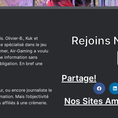
Rejoins 
. Olivier-B., Kuk et
 spécialisé dans le jeu
mer, Air-Gaming a voulu
ne information sans
bligation. En bref une
Partage!
DISCORD
r, ou encore journaliste le
ation. Mais l’objectivité
Nos Sites Am
affiliés à une crèmerie.