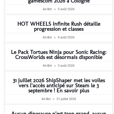
gamescom 2026 à Cologne
Air-Bot
5 août 2026
HOT WHEELS Infinite Rush détaille
progression et classes
Air-Bot
4 août 2026
Le Pack Tortues Ninja pour Sonic Racing:
CrossWorlds est désormais disponible
Air-Bot
3 août 2026
31 juillet 2026 ShipShaper met les voiles
vers l’accès anticipé sur Steam le 3
septembre ! En savoir plus
Air-Bot
31 juillet 2026
Aucun dinosaure n’est trop grand, aucun