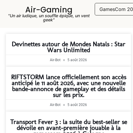
Air-Gaming
GamesCom 20
"Un air ludique, un souffle épique, un vent
geek"
Devinettes autour de Mondes Natals : Star
Wars Unlimited
Air-Bot
5 août 2026
RIFTSTORM lance officiellement son accès
anticipé le 11 août 2026, avec une nouvelle
bande-annonce de gameplay et des détails
sur les prix.
Air-Bot
5 août 2026
Transport Fever 3 : la suite du best-seller se
dévoile en avant-première jouable à la