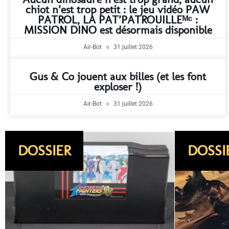
chiot n’est trop petit : le jeu vidéo PAW
PATROL, LA PAT’PATROUILLEᴹᶜ :
MISSION DINO est désormais disponible
Air-Bot
31 juillet 2026
Gus & Co jouent aux billes (et les font
exploser !)
Air-Bot
31 juillet 2026
DOSSIER
SORTIE
DOSSI
JEUX 