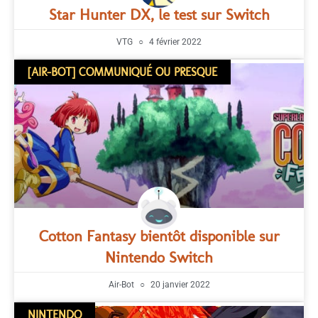
Star Hunter DX, le test sur Switch
VTG
4 février 2022
[AIR-BOT] COMMUNIQUÉ OU PRESQUE
Cotton Fantasy bientôt disponible sur
Nintendo Switch
Air-Bot
20 janvier 2022
NINTENDO