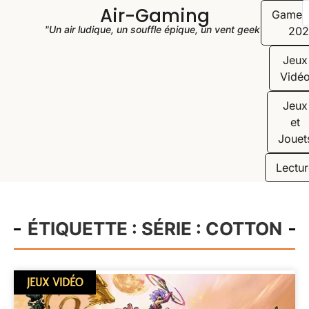
Air-Gaming
Game
"Un air ludique, un souffle épique, un vent geek"
202
Jeux
Vidé
Jeux
et
Jouet
Lectur
ÉTIQUETTE : SÉRIE : COTTON
JEUX VIDÉO