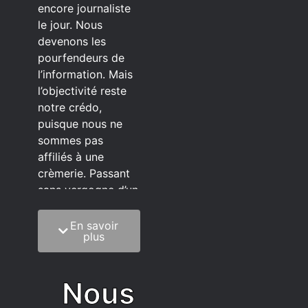
encore journaliste
le jour. Nous
devenons les
pourfendeurs de
l’information. Mais
l’objectivité reste
notre crédo,
puisque nous ne
sommes pas
affiliés à une
crèmerie. Passant
sans vergogne d’un
éditeur à l’autre.
En savoir
C’est quoi notre
plus
méthode?
On mélange la
Nous
sagesse de la