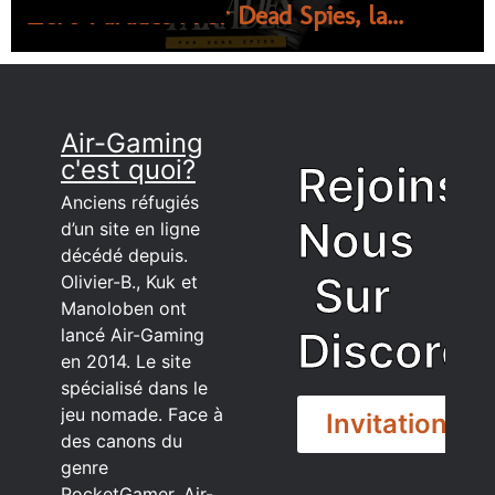
Zero Parades : For Dead Spies, la...
Air-Gaming
c'est quoi?
Rejoins
Anciens réfugiés
Nous
d’un site en ligne
décédé depuis.
Sur
Olivier-B., Kuk et
Manoloben ont
Discord
lancé Air-Gaming
en 2014. Le site
spécialisé dans le
jeu nomade. Face à
Invitation
des canons du
genre
PocketGamer, Air-