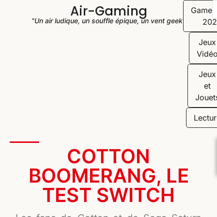
Air-Gaming
Game
"Un air ludique, un souffle épique, un vent geek"
202
Jeux
Vidé
Jeux
et
Jouet
Lectur
COTTON
BOOMERANG, LE
TEST SWITCH