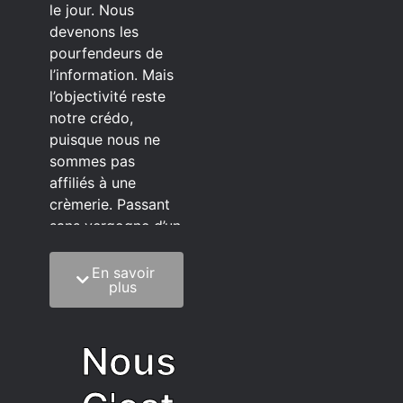
le jour. Nous
devenons les
pourfendeurs de
l’information. Mais
l’objectivité reste
notre crédo,
puisque nous ne
sommes pas
affiliés à une
crèmerie. Passant
sans vergogne d’un
éditeur à l’autre.
En savoir
C’est quoi notre
plus
méthode?
On mélange la
Nous
sagesse de la
vieillesse à une
grosse dose