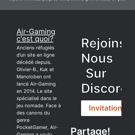
Air-Gaming
c'est quoi?
Rejoins
Anciens réfugiés
Nous
d’un site en ligne
décédé depuis.
Sur
Olivier-B., Kuk et
Manoloben ont
Discord
lancé Air-Gaming
en 2014. Le site
spécialisé dans le
jeu nomade. Face à
Invitation
des canons du
genre
PocketGamer, Air-
Partage!
Gaming a voulu