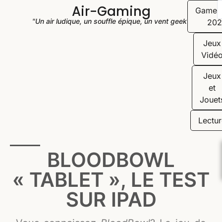
Air-Gaming
Game
"Un air ludique, un souffle épique, un vent geek"
202
Jeux
Vidé
Jeux
et
Jouet
Lectur
BLOODBOWL
« TABLET », LE TEST
SUR IPAD