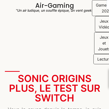
Air-Gaming
Game
"Un air ludique, un souffle épique, un vent geek"
202
Jeux
Vidé
Jeux
et
Jouet
Lectur
SONIC ORIGINS
PLUS, LE TEST SUR
SWITCH