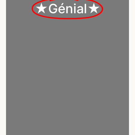
★Génial★