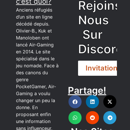
c'est quoi?
Rejoins
Anciens réfugiés
Nous
d’un site en ligne
décédé depuis.
Sur
Olivier-B., Kuk et
Manoloben ont
Discord
lancé Air-Gaming
en 2014. Le site
spécialisé dans le
jeu nomade. Face à
Invitation
des canons du
genre
PocketGamer, Air-
Partage!
DISCORD
Gaming a voulu
changer un peu la
donne. En
proposant enfin
une information
sans influenceur,