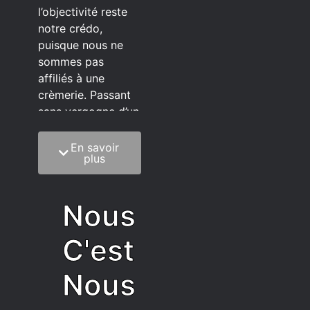
l’objectivité reste
notre crédo,
puisque nous ne
sommes pas
affiliés à une
crèmerie. Passant
sans vergogne d’un
éditeur à l’autre.
En savoir
C’est quoi notre
plus
méthode?
On mélange la
Nous
sagesse de la
vieillesse à une
C'est
grosse dose
d’autodérision. On
Nous
est du pur produit
écrit faisant très