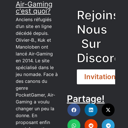
Air-Gaming
c'est quoi?
Rejoins
Anciens réfugiés
Nous
d’un site en ligne
décédé depuis.
Sur
Olivier-B., Kuk et
Manoloben ont
Discord
lancé Air-Gaming
en 2014. Le site
spécialisé dans le
jeu nomade. Face à
Invitation
des canons du
genre
PocketGamer, Air-
Partage!
DISCORD
Gaming a voulu
changer un peu la
donne. En
proposant enfin