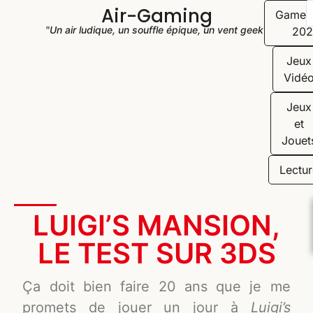
Air-Gaming
Game
"Un air ludique, un souffle épique, un vent geek"
202
Jeux
Vidé
Jeux
et
Jouet
Lectur
LUIGI’S MANSION,
LE TEST SUR 3DS
Ça doit bien faire 20 ans que je me
promets de jouer un jour à
Luigi’s