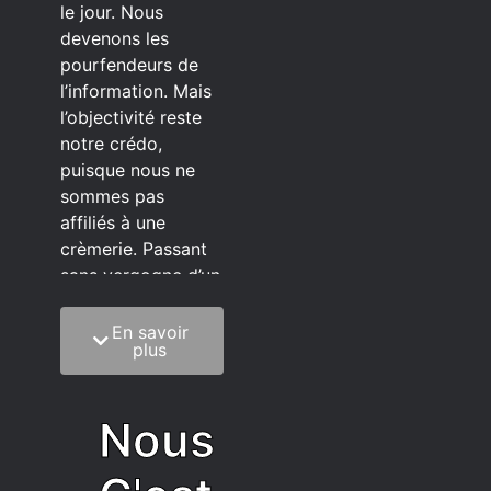
le jour. Nous
devenons les
pourfendeurs de
l’information. Mais
l’objectivité reste
notre crédo,
puisque nous ne
sommes pas
affiliés à une
crèmerie. Passant
sans vergogne d’un
éditeur à l’autre.
En savoir
C’est quoi notre
plus
méthode?
On mélange la
Nous
sagesse de la
vieillesse à une
grosse dose