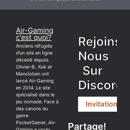
Air-Gaming
c'est quoi?
Rejoins
Anciens réfugiés
Nous
d’un site en ligne
décédé depuis.
Sur
Olivier-B., Kuk et
Manoloben ont
Discord
lancé Air-Gaming
en 2014. Le site
spécialisé dans le
jeu nomade. Face à
Invitation
des canons du
genre
PocketGamer, Air-
Partage!
Gaming a voulu