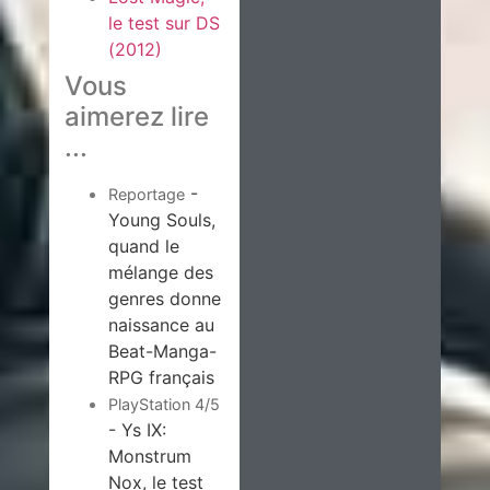
le test sur DS
(2012)
Vous
aimerez lire
...
-
Reportage
Young Souls,
quand le
mélange des
genres donne
naissance au
Beat-Manga-
RPG français
PlayStation 4/5
- Ys IX:
Monstrum
Nox, le test