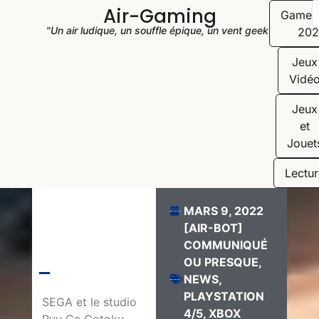
Air-Gaming
Game
"Un air ludique, un souffle épique, un vent geek"
202
Jeux
Vidé
Jeux
et
Jouet
Lectur
MARS 9, 2022
[AIR-BOT]
COMMUNIQUÉ
OU PRESQUE
,
NEWS
,
PLAYSTATION
SEGA et le studio
4/5
,
XBOX