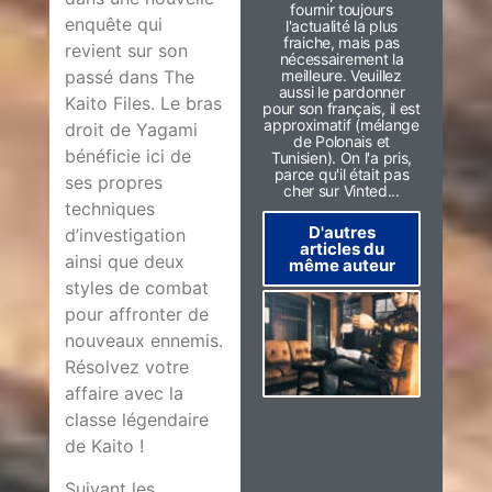
fournir toujours
enquête qui
l'actualité la plus
fraiche, mais pas
revient sur son
nécessairement la
meilleure. Veuillez
passé dans The
aussi le pardonner
Kaito Files. Le bras
pour son français, il est
approximatif (mélange
droit de Yagami
de Polonais et
bénéficie ici de
Tunisien). On l'a pris,
parce qu'il était pas
ses propres
cher sur Vinted...
techniques
D'autres
d’investigation
articles du
ainsi que deux
même auteur
styles de combat
pour affronter de
nouveaux ennemis.
Résolvez votre
affaire avec la
classe légendaire
de Kaito !
Suivant les