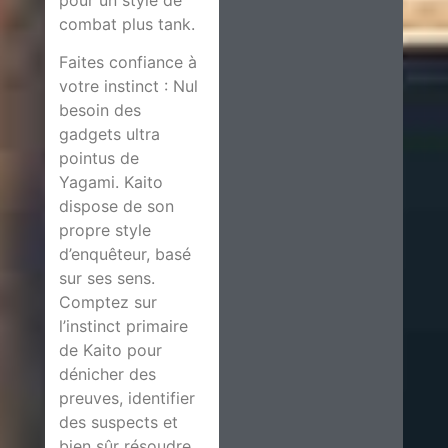
combat plus tank.
Faites confiance à
votre instinct : Nul
besoin des
gadgets ultra
pointus de
Yagami. Kaito
dispose de son
propre style
d’enquêteur, basé
sur ses sens.
Comptez sur
l’instinct primaire
de Kaito pour
dénicher des
preuves, identifier
des suspects et
bien sûr résoudre