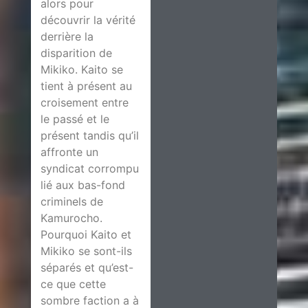
alors pour
découvrir la vérité
derrière la
disparition de
Mikiko. Kaito se
tient à présent au
croisement entre
le passé et le
présent tandis qu’il
affronte un
syndicat corrompu
lié aux bas-fond
criminels de
Kamurocho.
Pourquoi Kaito et
Mikiko se sont-ils
séparés et qu’est-
ce que cette
sombre faction a à