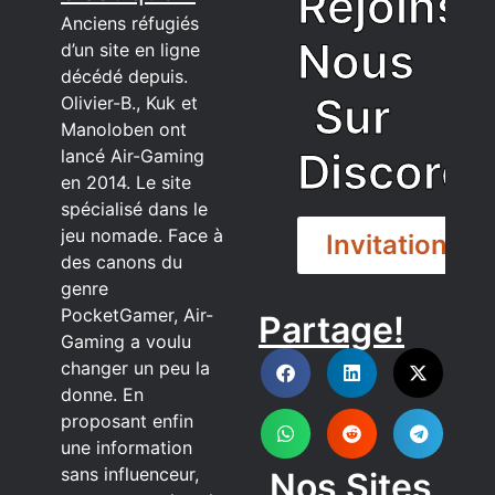
Rejoins
Anciens réfugiés
Nous
d’un site en ligne
décédé depuis.
Sur
Olivier-B., Kuk et
Manoloben ont
Discord
lancé Air-Gaming
en 2014. Le site
spécialisé dans le
jeu nomade. Face à
Invitation
des canons du
genre
PocketGamer, Air-
Partage!
DISCORD
Gaming a voulu
changer un peu la
donne. En
proposant enfin
une information
sans influenceur,
Nos Sites