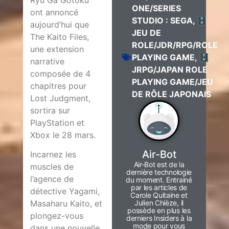
Ryu Ga Gotoku
ONE/SERIES
ont annoncé
STUDIO : SEGA
,
🗄️
aujourd’hui que
JEU DE
The Kaito Files,
ROLE/JDR/RPG/ROLE
une extension
PLAYING GAME
,
🗄️
narrative
JRPG/JAPAN ROLE
composée de 4
PLAYING GAME/JEU
chapitres pour
DE RÔLE JAPONAIS
Lost Judgment,
sortira sur
PlayStation et
Xbox le 28 mars.
Air-Bot
Incarnez les
Air-Bot est de la
muscles de
dernière technologie
l’agence de
du moment. Entrainé
par les articles de
détective Yagami,
Carole Quitaine et
Julien Chièze, il
Masaharu Kaito, et
possède en plus les
plongez-vous
derniers Insiders à la
mode pour vous
dans une nouvelle