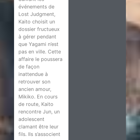
événements de
Lost Judgment,
Kaito choisit un
dossier fructueux
à gérer pendant
que Yagami n’est
pas en ville. Cette
affaire le poussera
de façon
inattendue à
retrouver son
ancien amour,
Mikiko. En cours
de route, Kaito
rencontre Jun, un
adolescent
clamant être leur
fils. Ils s’associent