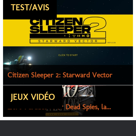
TEST/AVIS
Citizen Sleeper 2: Starward Vector
JEUX VIDÉO
Zero Parades : For Dead Spies, la...