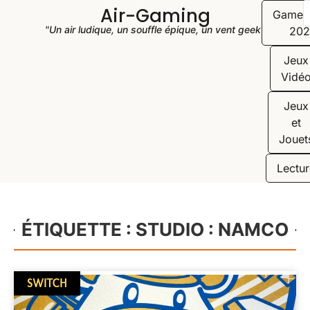
Air-Gaming
Game
"Un air ludique, un souffle épique, un vent geek"
202
Jeux
Vidé
Jeux
et
Jouet
Lectur
ÉTIQUETTE : STUDIO : NAMCO
SWITCH