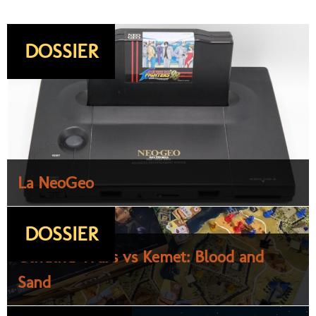
DOSSIER
La NeoGeo
DOSSIER
Cthulhu Wars vs Kemet: Blood and
Sand