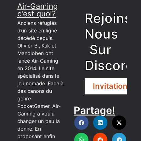
Air-Gaming
c'est quoi?
Rejoins
Anciens réfugiés
Nous
d’un site en ligne
décédé depuis.
Sur
Olivier-B., Kuk et
Manoloben ont
Discord
lancé Air-Gaming
en 2014. Le site
spécialisé dans le
jeu nomade. Face à
Invitation
des canons du
genre
PocketGamer, Air-
Partage!
DISCORD
Gaming a voulu
changer un peu la
donne. En
proposant enfin