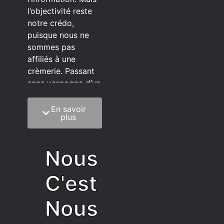
l’objectivité reste
notre crédo,
puisque nous ne
sommes pas
affiliés à une
crèmerie. Passant
sans vergogne d’un
éditeur à l’autre.
En savoir
C’est quoi notre
plus
méthode?
On mélange la
Nous
sagesse de la
vieillesse à une
C'est
grosse dose
d’autodérision. On
Nous
est du pur produit
écrit faisant très