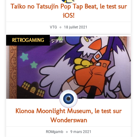
Taiko no Tatsujin Pop Tap Beat, le test sur
iOS!
VTG
18 juillet 2021
RETROGAMING
Klonoa Moonlight Museum, le test sur
Wonderswan
ROMgamb
9 mars 2021