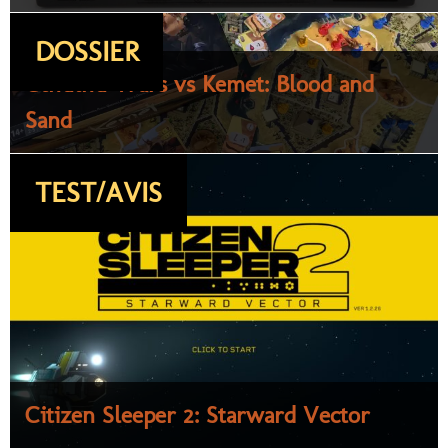
DOSSIER
Cthulhu Wars vs Kemet: Blood and
Sand
TEST/AVIS
Citizen Sleeper 2: Starward Vector