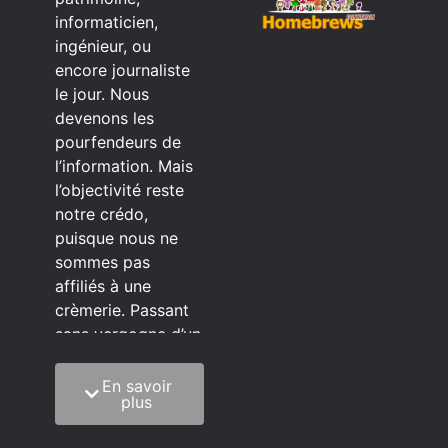
informaticien,
ingénieur, ou
encore journaliste
le jour. Nous
devenons les
pourfendeurs de
l’information. Mais
l’objectivité reste
notre crédo,
puisque nous ne
sommes pas
affiliés à une
crèmerie. Passant
sans vergogne d’un
éditeur à l’autre.
En savoir
C’est quoi notre
plus
méthode?