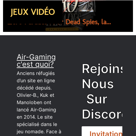
JEUX VIDÉO
Zero Parades : For Dead Spies, la...
Air-Gaming
c'est quoi?
Rejoins
Anciens réfugiés
Nous
d’un site en ligne
décédé depuis.
Sur
Olivier-B., Kuk et
Manoloben ont
Discord
lancé Air-Gaming
en 2014. Le site
spécialisé dans le
jeu nomade. Face à
Invitation