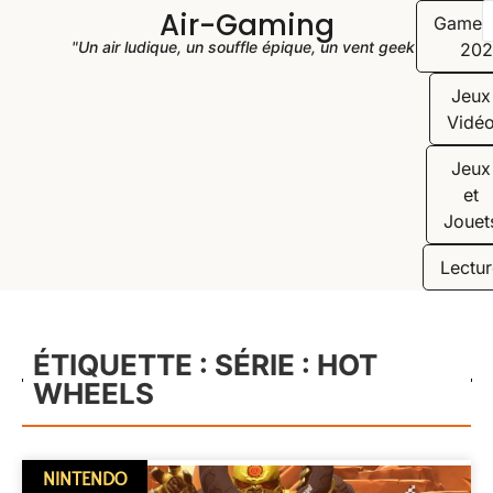
Air-Gaming
Game
"Un air ludique, un souffle épique, un vent geek"
202
Jeux
Vidé
Jeux
et
Jouet
Lectur
ÉTIQUETTE : SÉRIE : HOT
WHEELS
NINTENDO