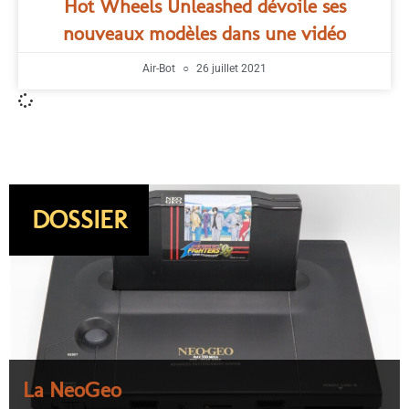
Hot Wheels Unleashed dévoile ses
nouveaux modèles dans une vidéo
Air-Bot
26 juillet 2021
DOSSIER
La NeoGeo