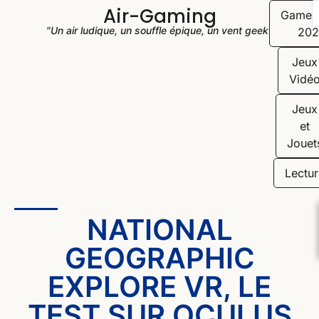
Air-Gaming
Game
"Un air ludique, un souffle épique, un vent geek"
202
Jeux
Vidé
Jeux
et
Jouet
Lectur
NATIONAL
GEOGRAPHIC
EXPLORE VR, LE
TEST SUR OCULUS