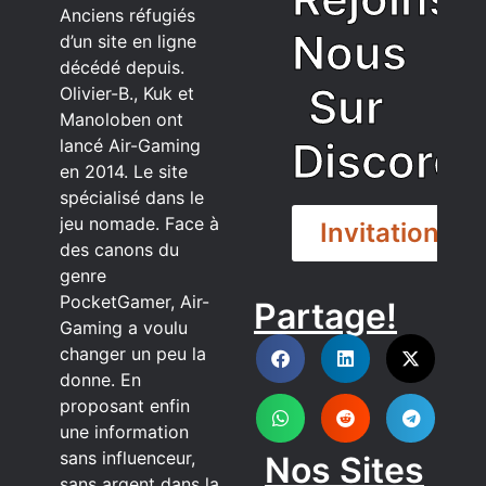
Anciens réfugiés
Nous
d’un site en ligne
décédé depuis.
Sur
Olivier-B., Kuk et
Manoloben ont
Discord
lancé Air-Gaming
en 2014. Le site
spécialisé dans le
jeu nomade. Face à
Invitation
des canons du
genre
PocketGamer, Air-
Partage!
DISCORD
Gaming a voulu
changer un peu la
donne. En
proposant enfin
une information
sans influenceur,
Nos Sites
sans argent dans la