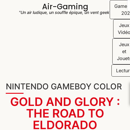
Air-Gaming
Game
"Un air ludique, un souffle épique, un vent geek"
202
Jeux
Vidé
Jeux
et
Jouet
Lectur
NINTENDO GAMEBOY COLOR
GOLD AND GLORY :
THE ROAD TO
ELDORADO