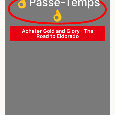
👌Passe-Temps
👌
Acheter Gold and Glory : The
Road to Eldorado