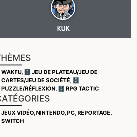
KUK
THÈMES
WAKFU
,
🗄️ JEU DE PLATEAU/JEU DE
CARTES/JEU DE SOCIÉTÉ
,
🗄️
PUZZLE/RÉFLEXION
,
🗄️ RPG TACTIC
CATÉGORIES
JEUX VIDÉO
,
NINTENDO
,
PC
,
REPORTAGE
,
SWITCH