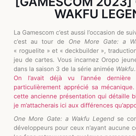
[GAMESCOM 2023] 
WAKFU LEGE
La Gamescom c’est aussi l’occasion de suiv
c’est au tour de
One More Gate: a W
« roguelite » et « deckbuilder », traducti
jeu de cartes. Vous incarnez Oropo jeune
dans la saison 3 de la série animée
Wakfu
.
On l’avait déjà vu l’année derniè
particulièrement apprécié sa mécanique.
cette ancienne présentation qui détaille b
je m’attacherais ici aux différences qu’app
One More Gate: a Wakfu Legend
se con
développeurs pour ceux n’ayant aucune co