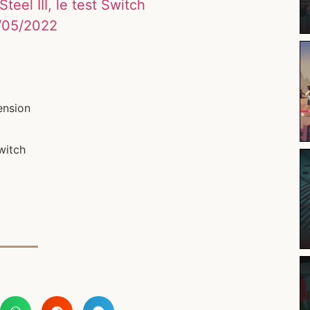
teel III, le test Switch
6/05/2022
ension
witch