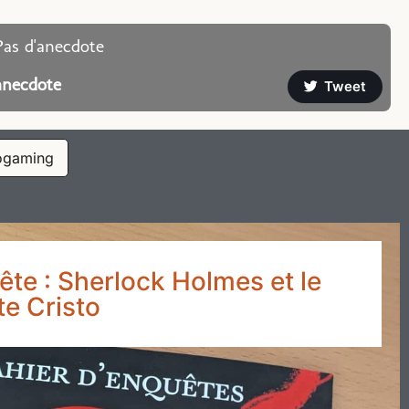
Pas d'anecdote
anecdote
Tweet
ogaming
ête : Sherlock Holmes et le
e Cristo