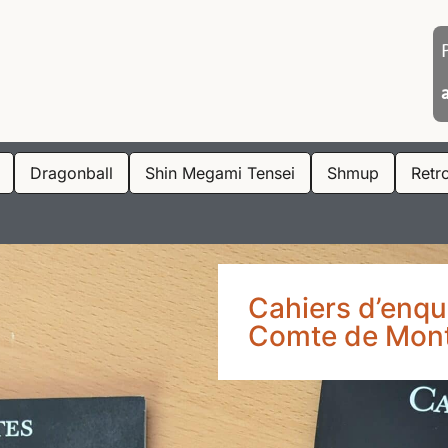
Dragonball
Shin Megami Tensei
Shmup
Retr
Cahiers d’enqu
Comte de Mont