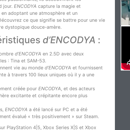
d jour.
ENCODYA
capture la magie et
ut en adoptant une atmosphère et un
écouvrez ce que signifie se battre pour une vie
ure dystopique douce-amère.
éristiques
d’ENCODYA
:
sombre
d’ENCODYA
en 2.5D avec deux
les : Tina et SAM-53.
onnent vie au monde
d’ENCODYA
et fournissent
nte à travers 100 lieux uniques où il y a une
lement créée pour
ENCODYA
, et des acteurs
hère excitante et crépitante encore plus
os,
ENCODYA
a été lancé sur PC et a été
lement évalué « très positivement » sur Steam.
ur PlayStation 4|5, Xbox Series X|S et Xbox