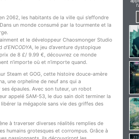
appr
l
en 2062, les habitants de la ville qui s’effondre
t. Dans un monde consumé par la tourmente et la
rge.
ertainment et le développeur Chaosmonger Studio
id
d’ENCODYA
, le jeu d’aventure dystopique
 prix de 8 £/ 9.99 €, découvrez ce monde
ent n’importe où et n’importe quand.
 sur Steam et GOG, cette histoire douce-amère
ina, une orpheline de neuf ans qui a
ses épaules. Avec son tuteur, un robot
ur appelé SAM-53, le duo sain doit terminer la
ibérer la mégapole sans vie des griffes des
e à traverser diverses réalités remplies de
tres humains grotesques et corrompus. Grâce à
es passionnants, ils découvriront les