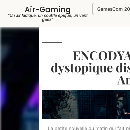
Air-Gaming
GamesCom 20
"Un air ludique, un souffle épique, un vent
geek"
ENCODYA,
dystopique di
An
La petite nouvelle du matin qui fait pl