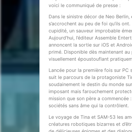
voici le communiqué de presse :
Dans le sinistre décor de Neo Berlin, 
s’accrochent au peu de foi qu’ils on
cupidité, un sauveur improbable éme
Aujourd’hui, l’éditeur Assemble Ent
annoncent la sortie sur iOS et Andro
primé. Disponible dès maintenant au
visuellement époustouflant pratiquem
Lancée pour la première fois sur PC
suit le parcours de la protagoniste T
soudainement le destin du monde sur 
imposant mais farouchement protecte
mission que son père a commencée : l
sociétés sans âme qui la contrôlent.
Le voyage de Tina et SAM-53 les amèn
créatures robotiques bizarres et d’ê
de délicieuses énigmes et des dialogu