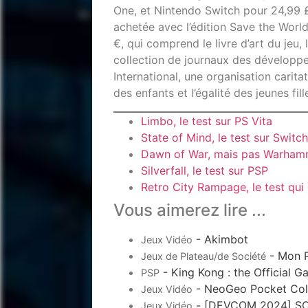
One, et Nintendo Switch pour 24,99 £
achetée avec l’édition Save the Worl
€, qui comprend le livre d’art du jeu,
collection de journaux des développeu
International, une organisation carita
des enfants et l’égalité des jeunes fill
Limbo, le test sur PS Vita
State of Mind, le test sur Switc
Dawn of War, mais pas Warhamme
Silverfall, le test sur PSP
Retro City Rampage, le test qui 
Vous aimerez lire ...
- Akimbot
Jeux Vidéo
- Mon P
Jeux de Plateau/de Société
- King Kong : the Official G
PSP
- NeoGeo Pocket Color
Jeux Vidéo
- [DEVCOM 2024] SOPA
Jeux Vidéo