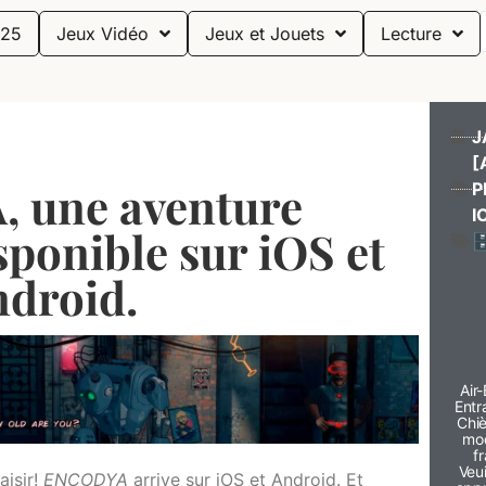
25
Jeux Vidéo
Jeux et Jouets
Lecture
J
[
 une aventure
P
I
sponible sur iOS et

droid.
Air
Entr
Chiè
mod
f
Veui
aisir!
ENCODYA
arrive sur iOS et Android. Et