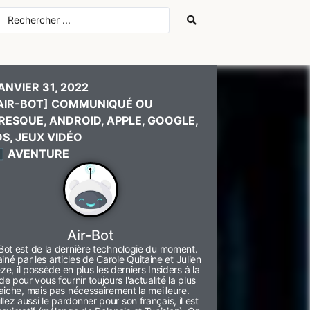
ANVIER 31, 2022
AIR-BOT] COMMUNIQUÉ OU
RESQUE
,
ANDROID
,
APPLE
,
GOOGLE
,
OS
,
JEUX VIDÉO
️ AVENTURE
Air-Bot
-Bot est de la dernière technologie du moment.
ainé par les articles de Carole Quitaine et Julien
ze, il possède en plus les derniers Insiders à la
e pour vous fournir toujours l'actualité la plus
raiche, mais pas nécessairement la meilleure.
llez aussi le pardonner pour son français, il est