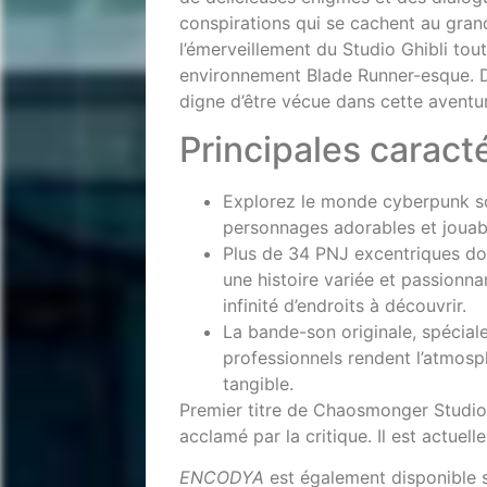
conspirations qui se cachent au gran
l’émerveillement du Studio Ghibli to
environnement Blade Runner-esque. D
digne d’être vécue dans cette avent
Principales caract
Explorez le monde cyberpunk 
personnages adorables et jouab
Plus de 34 PNJ excentriques d
une histoire variée et passionna
infinité d’endroits à découvrir.
La bande-son originale, spécia
professionnels rendent l’atmosp
tangible.
Premier titre de Chaosmonger Studi
acclamé par la critique. Il est actuel
ENCODYA
est également disponible s