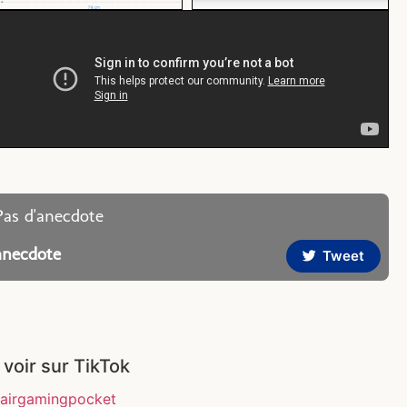
Pas d'anecdote
anecdote
Tweet
 voir sur TikTok
airgamingpocket