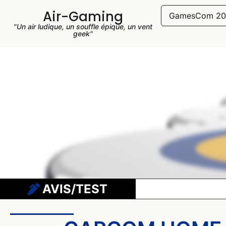
Air-Gaming
GamesCom 20
"Un air ludique, un souffle épique, un vent
geek"
AVIS/TEST