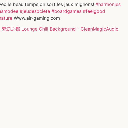
vec le beau temps on sort les jeux mignons!
#harmonies
asmodee
#jeudesociete
#boardgames
#feelgood
nature
Www.air-gaming.com
 梦幻之都 Lounge Chill Background - CleanMagicAudio